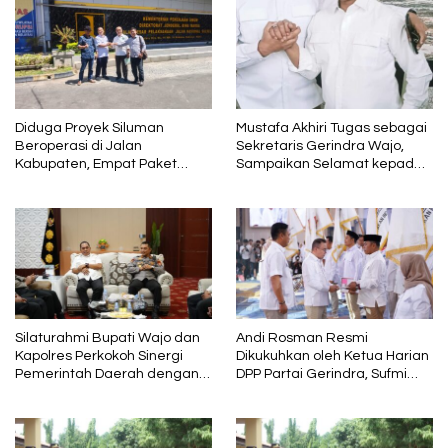
Diduga Proyek Siluman
Mustafa Akhiri Tugas sebagai
Beroperasi di Jalan
Sekretaris Gerindra Wajo,
Kabupaten, Empat Paket
Sampaikan Selamat kepada
Pekerjaan Disorot karena
Andi Rosman dan Terima
Mutunya Dinilai Rendah
Kasih kepada AIA
Silaturahmi Bupati Wajo dan
Andi Rosman Resmi
Kapolres Perkokoh Sinergi
Dikukuhkan oleh Ketua Harian
Pemerintah Daerah dengan
DPP Partai Gerindra, Sufmi
Polri
Dasco Ahmad Sebagai Ketua
DPC Gerindra Wajo