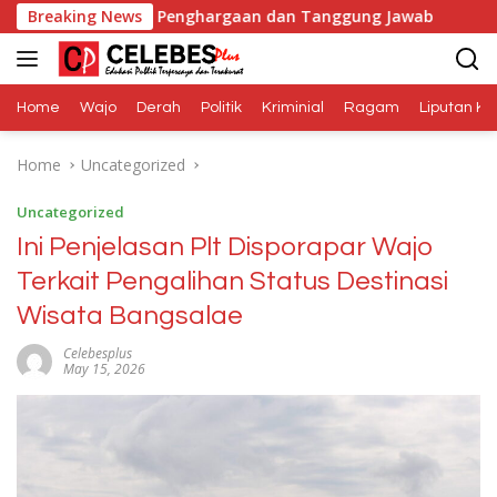
Skip
t Adalah Penghargaan dan Tanggung Jawab
Breaking News
Dana Medi
to
content
Home
Wajo
Derah
Politik
Kriminial
Ragam
Liputan Kh
Home
Uncategorized
Uncategorized
Ini Penjelasan Plt Disporapar Wajo
Terkait Pengalihan Status Destinasi
Wisata Bangsalae
Celebesplus
May 15, 2026