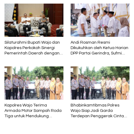
Mutunya Dinilai Rendah
Kasih kepada AIA
Silaturahmi Bupati Wajo dan
Andi Rosman Resmi
Kapolres Perkokoh Sinergi
Dikukuhkan oleh Ketua Harian
Pemerintah Daerah dengan
DPP Partai Gerindra, Sufmi
Polri
Dasco Ahmad Sebagai Ketua
DPC Gerindra Wajo
Kapolres Wajo Terima
Bhabinkamtibmas Polres
Armada Motor Sampah Roda
Wajo Siap Jadi Garda
Tiga untuk Mendukung
Terdepan Penggerak Cinta
Gerakan PISOTA’
Lingkungan