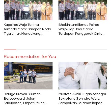
Kapolres Wajo Terima
Bhabinkamtibmas Polres
Armada Motor Sampah Roda
Wajo Siap Jadi Garda
Tiga untuk Mendukung
Terdepan Penggerak Cinta
Gerakan PISOTA’
Lingkungan
Recommendation for You
Diduga Proyek Siluman
Mustafa Akhiri Tugas sebagai
Beroperasi di Jalan
Sekretaris Gerindra Wajo,
Kabupaten, Empat Paket
Sampaikan Selamat kepada
Pekerjaan Disorot karena
Andi Rosman dan Terima