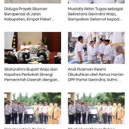
Diduga Proyek Siluman
Mustafa Akhiri Tugas sebagai
Beroperasi di Jalan
Sekretaris Gerindra Wajo,
Kabupaten, Empat Paket
Sampaikan Selamat kepada
Pekerjaan Disorot karena
Andi Rosman dan Terima
Mutunya Dinilai Rendah
Kasih kepada AIA
Silaturahmi Bupati Wajo dan
Andi Rosman Resmi
Kapolres Perkokoh Sinergi
Dikukuhkan oleh Ketua Harian
Pemerintah Daerah dengan
DPP Partai Gerindra, Sufmi
Polri
Dasco Ahmad Sebagai Ketua
DPC Gerindra Wajo