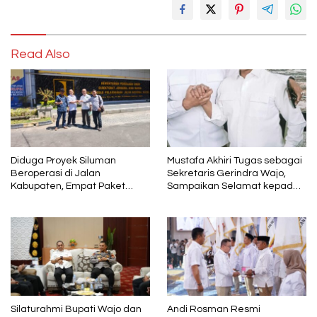
Read Also
Diduga Proyek Siluman
Mustafa Akhiri Tugas sebagai
Beroperasi di Jalan
Sekretaris Gerindra Wajo,
Kabupaten, Empat Paket
Sampaikan Selamat kepada
Pekerjaan Disorot karena
Andi Rosman dan Terima
Mutunya Dinilai Rendah
Kasih kepada AIA
Silaturahmi Bupati Wajo dan
Andi Rosman Resmi