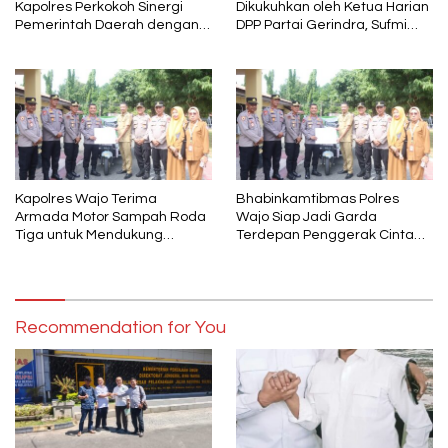
Kapolres Perkokoh Sinergi
Dikukuhkan oleh Ketua Harian
Pemerintah Daerah dengan
DPP Partai Gerindra, Sufmi
Polri
Dasco Ahmad Sebagai Ketua
DPC Gerindra Wajo
Kapolres Wajo Terima
Bhabinkamtibmas Polres
Armada Motor Sampah Roda
Wajo Siap Jadi Garda
Tiga untuk Mendukung
Terdepan Penggerak Cinta
Gerakan PISOTA’
Lingkungan
Recommendation for You