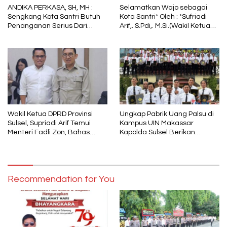
ANDIKA PERKASA, SH, MH :
Selamatkan Wajo sebagai
Sengkang Kota Santri Butuh
Kota Santri* Oleh : *Sufriadi
Penanganan Serius Dari
Arif,. S.Pdi,. M.Si.(Wakil Ketua
Pemkab Wajo
DPRD Sulsel) Ketua DPC PPP
Wajo
Wakil Ketua DPRD Provinsi
Ungkap Pabrik Uang Palsu di
Sulsel, Supriadi Arif Temui
Kampus UIN Makassar
Menteri Fadli Zon, Bahas
Kapolda Sulsel Berikan
Pelestarian Budaya Lokal di
Penghargaan 46 Anggota
Tengah Arus Modernisasi
Polres Gowa
Recommendation for You