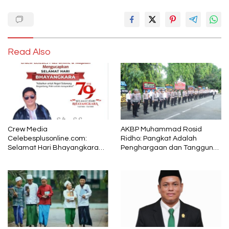
Read Also
Crew Media
AKBP Muhammad Rosid
Celebesplusonline.com:
Ridho: Pangkat Adalah
Selamat Hari Bhayangkara
Penghargaan dan Tanggung
ke-79, Semoga Kepolisian
Jawab
Tetap Menjadi Pelindung
dalam Sunyi dan Terang