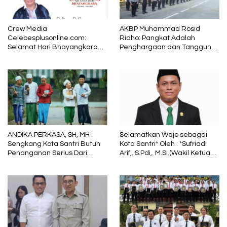
Crew Media
AKBP Muhammad Rosid
Celebesplusonline.com:
Ridho: Pangkat Adalah
Selamat Hari Bhayangkara
Penghargaan dan Tanggung
ke-79, Semoga Kepolisian
Jawab
Tetap Menjadi Pelindung
dalam Sunyi dan Terang
ANDIKA PERKASA, SH, MH :
Selamatkan Wajo sebagai
Sengkang Kota Santri Butuh
Kota Santri* Oleh : *Sufriadi
Penanganan Serius Dari
Arif,. S.Pdi,. M.Si.(Wakil Ketua
Pemkab Wajo
DPRD Sulsel) Ketua DPC PPP
Wajo