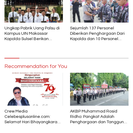
Ungkap Pabrik Uang Palsu di
Sejumlah 137 Personel
Kampus UIN Makassar
Diberikan Penghargaan Dari
Kapolda Sulsel Berikan
Kapolda dan 10 Personel
Penghargaan 46 Anggota
Diganjar PTDH
Polres Gowa
Recommendation for You
Crew Media
AKBP Muhammad Rosid
Celebesplusonline.com:
Ridho: Pangkat Adalah
Selamat Hari Bhayangkara
Penghargaan dan Tanggung
ke-79, Semoga Kepolisian
Jawab
Tetap Menjadi Pelindung