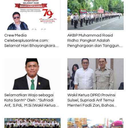
Crew Media
AKBP Muhammad Rosid
Celebesplusonline.com:
Ridho: Pangkat Adalah
Selamat Hari Bhayangkara
Penghargaan dan Tanggung
ke-79, Semoga Kepolisian
Jawab
Tetap Menjadi Pelindung
dalam Sunyi dan Terang
Selamatkan Wajo sebagai
Wakil Ketua DPRD Provinsi
Kota Santri* Oleh : *Sufriadi
Sulsel, Supriadi Arif Temui
Arif,. S.Pdi,. M.Si.(Wakil Ketua
Menteri Fadli Zon, Bahas
DPRD Sulsel) Ketua DPC PPP
Pelestarian Budaya Lokal di
Wajo
Tengah Arus Modernisasi