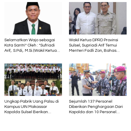
dalam Sunyi dan Terang
Selamatkan Wajo sebagai
Wakil Ketua DPRD Provinsi
Kota Santri* Oleh : *Sufriadi
Sulsel, Supriadi Arif Temui
Arif,. S.Pdi,. M.Si.(Wakil Ketua
Menteri Fadli Zon, Bahas
DPRD Sulsel) Ketua DPC PPP
Pelestarian Budaya Lokal di
Wajo
Tengah Arus Modernisasi
Ungkap Pabrik Uang Palsu di
Sejumlah 137 Personel
Kampus UIN Makassar
Diberikan Penghargaan Dari
Kapolda Sulsel Berikan
Kapolda dan 10 Personel
Penghargaan 46 Anggota
Diganjar PTDH
Polres Gowa