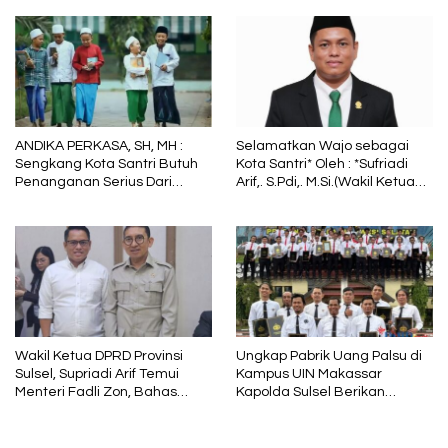
Tetap Menjadi Pelindung
dalam Sunyi dan Terang
ANDIKA PERKASA, SH, MH :
Selamatkan Wajo sebagai
Sengkang Kota Santri Butuh
Kota Santri* Oleh : *Sufriadi
Penanganan Serius Dari
Arif,. S.Pdi,. M.Si.(Wakil Ketua
Pemkab Wajo
DPRD Sulsel) Ketua DPC PPP
Wajo
Wakil Ketua DPRD Provinsi
Ungkap Pabrik Uang Palsu di
Sulsel, Supriadi Arif Temui
Kampus UIN Makassar
Menteri Fadli Zon, Bahas
Kapolda Sulsel Berikan
Pelestarian Budaya Lokal di
Penghargaan 46 Anggota
Tengah Arus Modernisasi
Polres Gowa