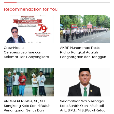
Recommendation for You
Crew Media
AKBP Muhammad Rosid
Celebesplusonline.com:
Ridho: Pangkat Adalah
Selamat Hari Bhayangkara
Penghargaan dan Tanggung
ke-79, Semoga Kepolisian
Jawab
Tetap Menjadi Pelindung
dalam Sunyi dan Terang
ANDIKA PERKASA, SH, MH :
Selamatkan Wajo sebagai
Sengkang Kota Santri Butuh
Kota Santri* Oleh : *Sufriadi
Penanganan Serius Dari
Arif,. S.Pdi,. M.Si.(Wakil Ketua