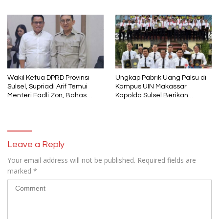
Pemkab Wajo
DPRD Sulsel) Ketua DPC PPP
Wajo
Wakil Ketua DPRD Provinsi
Ungkap Pabrik Uang Palsu di
Sulsel, Supriadi Arif Temui
Kampus UIN Makassar
Menteri Fadli Zon, Bahas
Kapolda Sulsel Berikan
Pelestarian Budaya Lokal di
Penghargaan 46 Anggota
Tengah Arus Modernisasi
Polres Gowa
Leave a Reply
Your email address will not be published.
Required fields are
marked
*