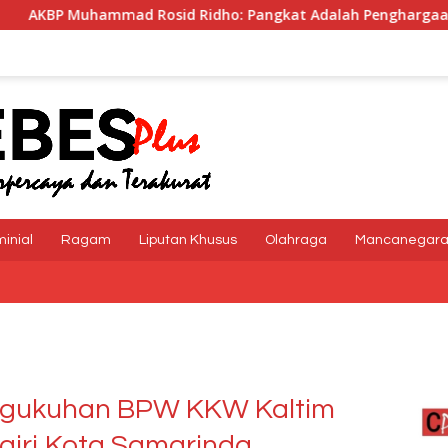
Rosid Ridho: Pangkat Adalah Penghargaan dan Tanggung Ja
minial
Ragam
Liputan Khusus
Olahraga
Mancanegar
engukuhan BPW KKW Kaltim
giri Kota Samarinda