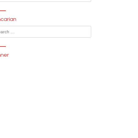
carian
ch
ner