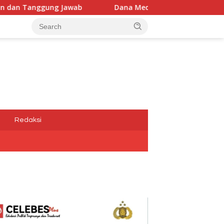
wab
Dana Media Belum Terbayarkan, Kadis Kominfotik,
a
Redaksi