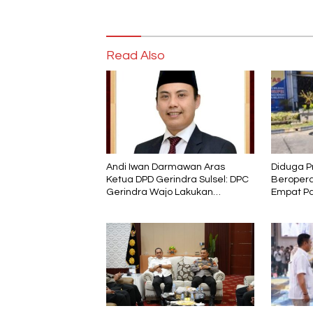
Read Also
Diduga P
Andi Iwan Darmawan Aras
Beropera
Ketua DPD Gerindra Sulsel: DPC
Empat Pa
Gerindra Wajo Lakukan
karena M
Penyegaran Kepengurusan, Haji
Mustafa Menjabat sebagai
Wakil Ketua dan Tetap Kader
Partai