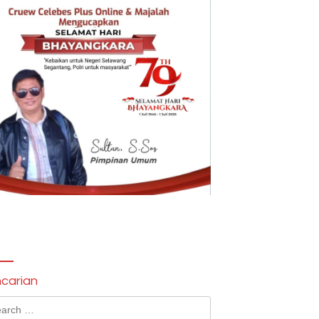
carian
ch