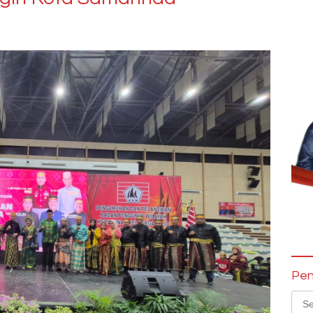
Pen
Sear
for: