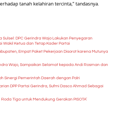
erhadap tanah kelahiran tercinta,” tandasnya.
a Sulsel: DPC Gerindra Wajo Lakukan Penyegaran
Kepengurusan, Haji Mustafa Menjabat sebagai Wakil Ketua dan Tetap Kader Partai
Kabupaten, Empat Paket Pekerjaan Disorot karena Mutunya
erindra Wajo, Sampaikan Selamat kepada Andi Rosman dan
oh Sinergi Pemerintah Daerah dengan Polri
rian DPP Partai Gerindra, Sufmi Dasco Ahmad Sebagai
 Roda Tiga untuk Mendukung Gerakan PISOTA’