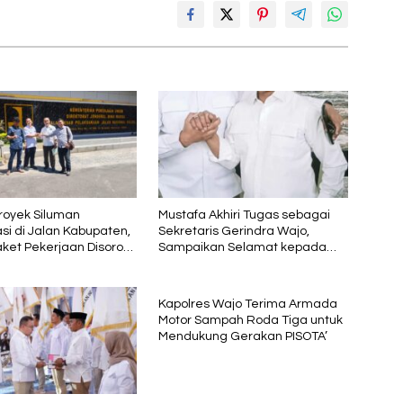
royek Siluman
Mustafa Akhiri Tugas sebagai
si di Jalan Kabupaten,
Sekretaris Gerindra Wajo,
ket Pekerjaan Disorot
Sampaikan Selamat kepada
utunya Dinilai Rendah
Andi Rosman dan Terima Kasih
kepada AIA
Kapolres Wajo Terima Armada
Motor Sampah Roda Tiga untuk
Mendukung Gerakan PISOTA’