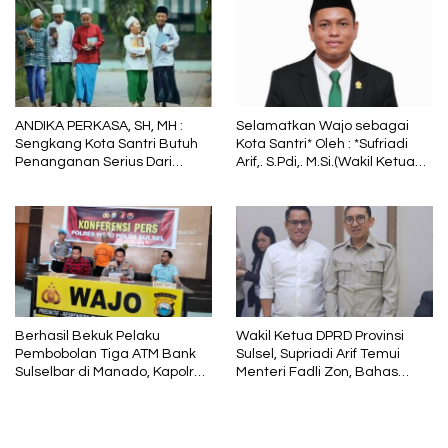
dalam Sunyi dan Terang
ANDIKA PERKASA, SH, MH :
Selamatkan Wajo sebagai
Sengkang Kota Santri Butuh
Kota Santri* Oleh : *Sufriadi
Penanganan Serius Dari
Arif,. S.Pdi,. M.Si.(Wakil Ketua
Pemkab Wajo
DPRD Sulsel) Ketua DPC PPP
Wajo
Berhasil Bekuk Pelaku
Wakil Ketua DPRD Provinsi
Pembobolan Tiga ATM Bank
Sulsel, Supriadi Arif Temui
Sulselbar di Manado, Kapolres
Menteri Fadli Zon, Bahas
Wajo : Rp410 Juta Berhasil
Pelestarian Budaya Lokal di
Diamankan
Tengah Arus Modernisasi