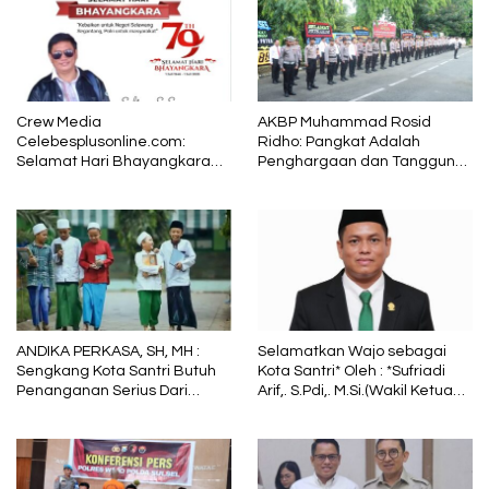
Crew Media
AKBP Muhammad Rosid
Celebesplusonline.com:
Ridho: Pangkat Adalah
Selamat Hari Bhayangkara
Penghargaan dan Tanggung
ke-79, Semoga Kepolisian
Jawab
Tetap Menjadi Pelindung
dalam Sunyi dan Terang
ANDIKA PERKASA, SH, MH :
Selamatkan Wajo sebagai
Sengkang Kota Santri Butuh
Kota Santri* Oleh : *Sufriadi
Penanganan Serius Dari
Arif,. S.Pdi,. M.Si.(Wakil Ketua
Pemkab Wajo
DPRD Sulsel) Ketua DPC PPP
Wajo