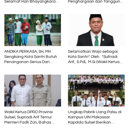
Selamat Hari Bhayangkara
Penghargaan dan Tanggung
ke-79, Semoga Kepolisian
Jawab
Tetap Menjadi Pelindung
dalam Sunyi dan Terang
ANDIKA PERKASA, SH, MH :
Selamatkan Wajo sebagai
Sengkang Kota Santri Butuh
Kota Santri* Oleh : *Sufriadi
Penanganan Serius Dari
Arif,. S.Pdi,. M.Si.(Wakil Ketua
Pemkab Wajo
DPRD Sulsel) Ketua DPC PPP
Wajo
Wakil Ketua DPRD Provinsi
Ungkap Pabrik Uang Palsu di
Sulsel, Supriadi Arif Temui
Kampus UIN Makassar
Menteri Fadli Zon, Bahas
Kapolda Sulsel Berikan
Pelestarian Budaya Lokal di
Penghargaan 46 Anggota