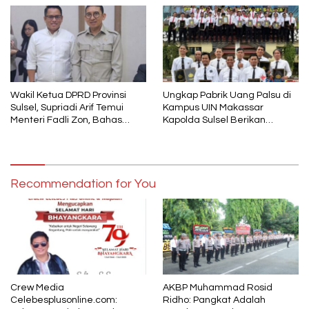
Wakil Ketua DPRD Provinsi
Ungkap Pabrik Uang Palsu di
Sulsel, Supriadi Arif Temui
Kampus UIN Makassar
Menteri Fadli Zon, Bahas
Kapolda Sulsel Berikan
Pelestarian Budaya Lokal di
Penghargaan 46 Anggota
Tengah Arus Modernisasi
Polres Gowa
Recommendation for You
Crew Media
AKBP Muhammad Rosid
Celebesplusonline.com:
Ridho: Pangkat Adalah