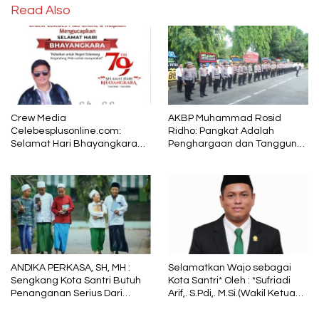
Read Also
Crew Media
AKBP Muhammad Rosid
Celebesplusonline.com:
Ridho: Pangkat Adalah
Selamat Hari Bhayangkara
Penghargaan dan Tanggung
ke-79, Semoga Kepolisian
Jawab
Tetap Menjadi Pelindung
dalam Sunyi dan Terang
ANDIKA PERKASA, SH, MH :
Selamatkan Wajo sebagai
Sengkang Kota Santri Butuh
Kota Santri* Oleh : *Sufriadi
Penanganan Serius Dari
Arif,. S.Pdi,. M.Si.(Wakil Ketua
Pemkab Wajo
DPRD Sulsel) Ketua DPC PPP
Wajo