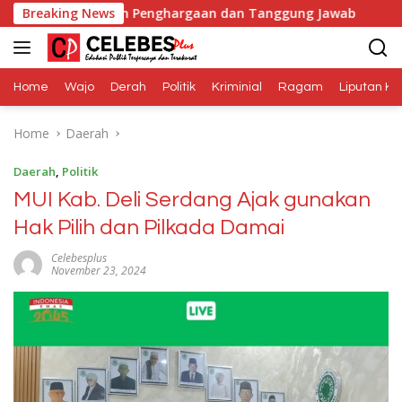
Skip
t Adalah Penghargaan dan Tanggung Jawab
Breaking News
Dana Medi
to
content
Home
Wajo
Derah
Politik
Kriminial
Ragam
Liputan Kh
Home
Daerah
Daerah
,
Politik
MUI Kab. Deli Serdang Ajak gunakan
Hak Pilih dan Pilkada Damai
Celebesplus
November 23, 2024