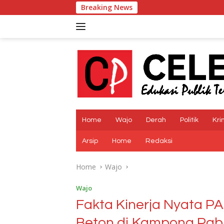
Skip
Breaking News
AKBP Muhammad
to
content
Home
Wajo
Derah
Politik
Kri
Arsip
Home
Redaksi
Home
Wajo
Wajo
Fakta Kinerja Nyata 
Beton di Kampong Pabb