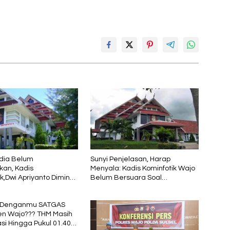
dia Belum
Sunyi Penjelasan, Harap
kan, Kadis
Menyala: Kadis Kominfotik Wajo
k,Dwi Apriyanto Diminta
Belum Bersuara Soal
icara
Pembayaran Media
 Denganmu SATGAS
n Wajo??? THM Masih
si Hingga Pukul 01.40