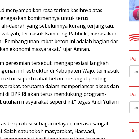
d menyampaikan rasa terima kasihnya atas
menegaskan komitmennya untuk terus
ah-daerah yang sebelumnya kurang terjangkau.
h wilayah, termasuk Kampong Pabbele, merasakan
. Pembangunan rabat beton ini adalah bagian dari
an ekonomi masyarakat,” ujar Amran.
Pen
alam peresmian tersebut, mengapresiasi langkah
Sear
nan infrastruktur di Kabupaten Wajo, termasuk
for:
ruktur seperti rabat beton ini sangat penting
syarakat, terutama dalam memperlancar akses dan
i di DPR RI akan terus mendukung program-
Pen
uhan masyarakat seperti ini,” tegas Andi Yuliani
Sear
for:
s berprofesi sebagai nelayan, merasa sangat
i. Salah satu tokoh masyarakat, Haswadi,
Ban
k mengangkut hasil tangkapan ikan ke pasar.