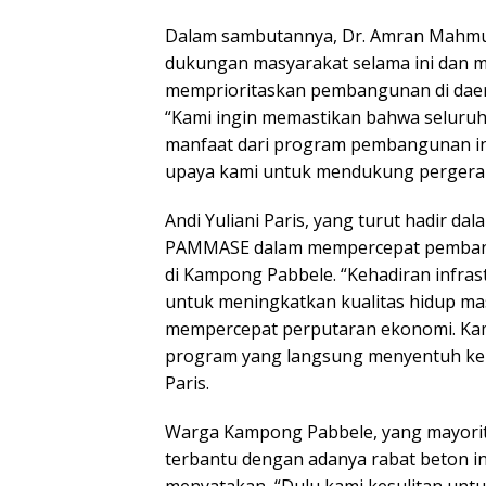
Dalam sambutannya, Dr. Amran Mahmu
dukungan masyarakat selama ini dan 
memprioritaskan pembangunan di daer
“Kami ingin memastikan bahwa seluru
manfaat dari program pembangunan ini
upaya kami untuk mendukung pergerak
Andi Yuliani Paris, yang turut hadir d
PAMMASE dalam mempercepat pembangu
di Kampong Pabbele. “Kehadiran infrast
untuk meningkatkan kualitas hidup ma
mempercepat perputaran ekonomi. Kam
program yang langsung menyentuh kebut
Paris.
Warga Kampong Pabbele, yang mayorita
terbantu dengan adanya rabat beton in
menyatakan, “Dulu kami kesulitan untu