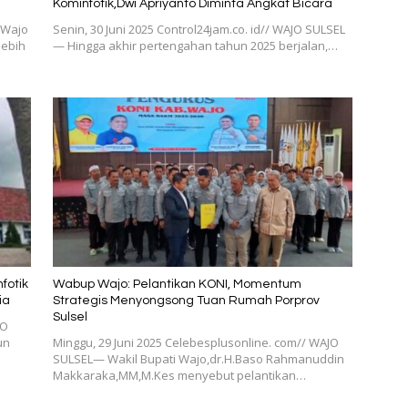
Kominfotik,Dwi Apriyanto Diminta Angkat Bicara
 Wajo
Senin, 30 Juni 2025 Control24jam.co. id// WAJO SULSEL
lebih
— Hingga akhir pertengahan tahun 2025 berjalan,…
fotik
Wabup Wajo: Pelantikan KONI, Momentum
ia
Strategis Menyongsong Tuan Rumah Porprov
Sulsel
JO
un
Minggu, 29 Juni 2025 Celebesplusonline. com// WAJO
SULSEL— Wakil Bupati Wajo,dr.H.Baso Rahmanuddin
Makkaraka,MM,M.Kes menyebut pelantikan…