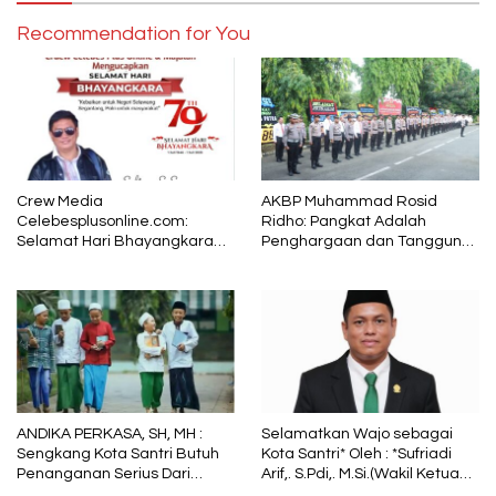
Recommendation for You
Crew Media
AKBP Muhammad Rosid
Celebesplusonline.com:
Ridho: Pangkat Adalah
Selamat Hari Bhayangkara
Penghargaan dan Tanggung
ke-79, Semoga Kepolisian
Jawab
Tetap Menjadi Pelindung
dalam Sunyi dan Terang
ANDIKA PERKASA, SH, MH :
Selamatkan Wajo sebagai
Sengkang Kota Santri Butuh
Kota Santri* Oleh : *Sufriadi
Penanganan Serius Dari
Arif,. S.Pdi,. M.Si.(Wakil Ketua
Pemkab Wajo
DPRD Sulsel) Ketua DPC PPP