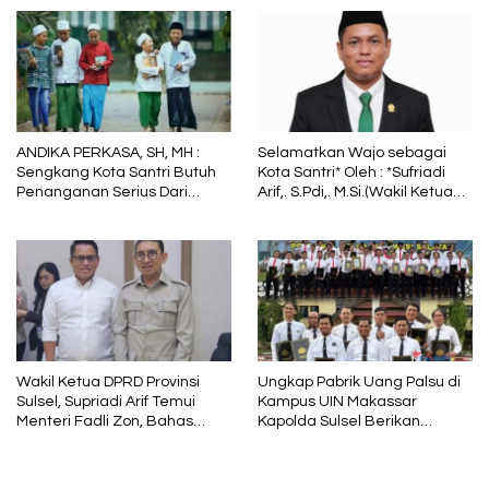
Tetap Menjadi Pelindung
dalam Sunyi dan Terang
ANDIKA PERKASA, SH, MH :
Selamatkan Wajo sebagai
Sengkang Kota Santri Butuh
Kota Santri* Oleh : *Sufriadi
Penanganan Serius Dari
Arif,. S.Pdi,. M.Si.(Wakil Ketua
Pemkab Wajo
DPRD Sulsel) Ketua DPC PPP
Wajo
Wakil Ketua DPRD Provinsi
Ungkap Pabrik Uang Palsu di
Sulsel, Supriadi Arif Temui
Kampus UIN Makassar
Menteri Fadli Zon, Bahas
Kapolda Sulsel Berikan
Pelestarian Budaya Lokal di
Penghargaan 46 Anggota
Tengah Arus Modernisasi
Polres Gowa