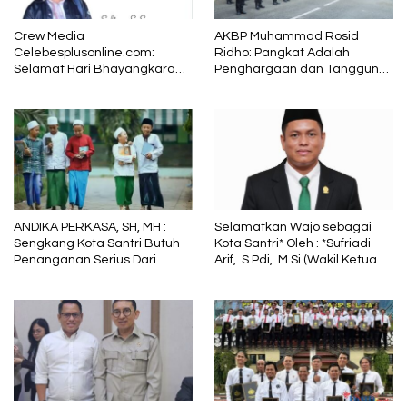
Crew Media
AKBP Muhammad Rosid
Celebesplusonline.com:
Ridho: Pangkat Adalah
Selamat Hari Bhayangkara
Penghargaan dan Tanggung
ke-79, Semoga Kepolisian
Jawab
Tetap Menjadi Pelindung
dalam Sunyi dan Terang
ANDIKA PERKASA, SH, MH :
Selamatkan Wajo sebagai
Sengkang Kota Santri Butuh
Kota Santri* Oleh : *Sufriadi
Penanganan Serius Dari
Arif,. S.Pdi,. M.Si.(Wakil Ketua
Pemkab Wajo
DPRD Sulsel) Ketua DPC PPP
Wajo