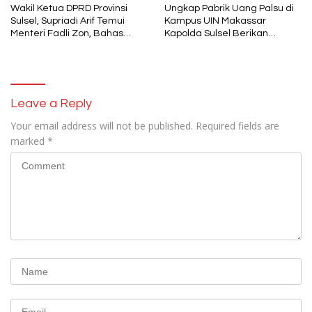
Wakil Ketua DPRD Provinsi
Ungkap Pabrik Uang Palsu di
Sulsel, Supriadi Arif Temui
Kampus UIN Makassar
Menteri Fadli Zon, Bahas
Kapolda Sulsel Berikan
Pelestarian Budaya Lokal di
Penghargaan 46 Anggota
Tengah Arus Modernisasi
Polres Gowa
Leave a Reply
Your email address will not be published.
Required fields are
marked
*