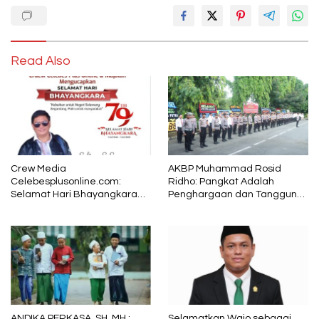
Read Also
Crew Media
AKBP Muhammad Rosid
Celebesplusonline.com:
Ridho: Pangkat Adalah
Selamat Hari Bhayangkara
Penghargaan dan Tanggung
ke-79, Semoga Kepolisian
Jawab
Tetap Menjadi Pelindung
dalam Sunyi dan Terang
ANDIKA PERKASA, SH, MH :
Selamatkan Wajo sebagai