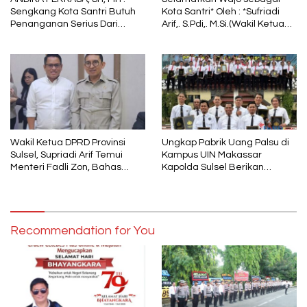
Sengkang Kota Santri Butuh
Kota Santri* Oleh : *Sufriadi
Penanganan Serius Dari
Arif,. S.Pdi,. M.Si.(Wakil Ketua
Pemkab Wajo
DPRD Sulsel) Ketua DPC PPP
Wajo
Wakil Ketua DPRD Provinsi
Ungkap Pabrik Uang Palsu di
Sulsel, Supriadi Arif Temui
Kampus UIN Makassar
Menteri Fadli Zon, Bahas
Kapolda Sulsel Berikan
Pelestarian Budaya Lokal di
Penghargaan 46 Anggota
Tengah Arus Modernisasi
Polres Gowa
Recommendation for You