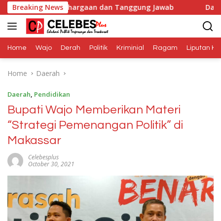
Skip
enghargaan dan Tanggung Jawab
Breaking News
Dana Media Belum Ter
to
content
Home
Wajo
Derah
Politik
Kriminial
Ragam
Liputan Kh
Home
Daerah
Daerah
,
Pendidikan
Bupati Wajo Memberikan Materi
“Strategi Pemenangan Politik” di
Makassar
Celebesplus
October 30, 2021