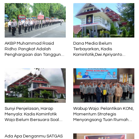
AKBP Muhammad Rosid
Dana Media Belum
Ridho: Pangkat Adalah
Terbayarkan, Kadis
Penghargaan dan Tanggung
Kominfotik,Dwi Apriyanto
Jawab
Diminta Angkat Bicara
Sunyi Penjelasan, Harap
Wabup Wajo: Pelantikan KONI,
Menyala: Kadis Kominfotik
Momentum Strategis
Wajo Belum Bersuara Soal
Menyongsong Tuan Rumah
Pembayaran Media
Porprov Sulsel
Ada Apa Denganmu SATGAS