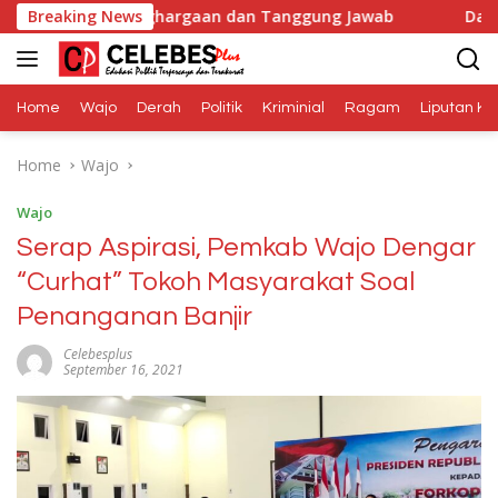
Skip
 Penghargaan dan Tanggung Jawab
Breaking News
Dana Media Belum T
to
content
Home
Wajo
Derah
Politik
Kriminial
Ragam
Liputan Kh
Home
Wajo
Wajo
Serap Aspirasi, Pemkab Wajo Dengar
“Curhat” Tokoh Masyarakat Soal
Penanganan Banjir
Celebesplus
September 16, 2021