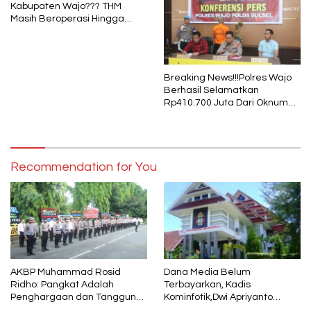
Kabupaten Wajo??? THM
Masih Beroperasi Hingga
Pukul 01.40 WITA, Bertepatan
1 Muharram
Breaking News!!!Polres Wajo
Berhasil Selamatkan
Rp410.700 Juta Dari Oknum
Security Pelaku Pembobolan
ATM Bank Sulselbar
Recommendation for You
AKBP Muhammad Rosid
Dana Media Belum
Ridho: Pangkat Adalah
Terbayarkan, Kadis
Penghargaan dan Tanggung
Kominfotik,Dwi Apriyanto
Jawab
Diminta Angkat Bicara