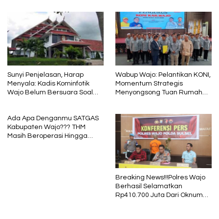
Sunyi Penjelasan, Harap
Wabup Wajo: Pelantikan KONI,
Menyala: Kadis Kominfotik
Momentum Strategis
Wajo Belum Bersuara Soal
Menyongsong Tuan Rumah
Pembayaran Media
Porprov Sulsel
Ada Apa Denganmu SATGAS
Kabupaten Wajo??? THM
Masih Beroperasi Hingga
Pukul 01.40 WITA, Bertepatan
1 Muharram
Breaking News!!!Polres Wajo
Berhasil Selamatkan
Rp410.700 Juta Dari Oknum
Security Pelaku Pembobolan
ATM Bank Sulselbar