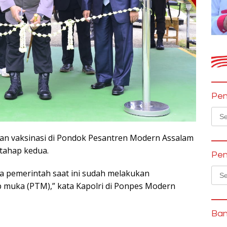
Pen
Sear
for:
an vaksinasi di Pondok Pesantren Modern Assalam
 tahap kedua.
Pen
Sear
na pemerintah saat ini sudah melakukan
for:
 muka (PTM),” kata Kapolri di Ponpes Modern
Ban