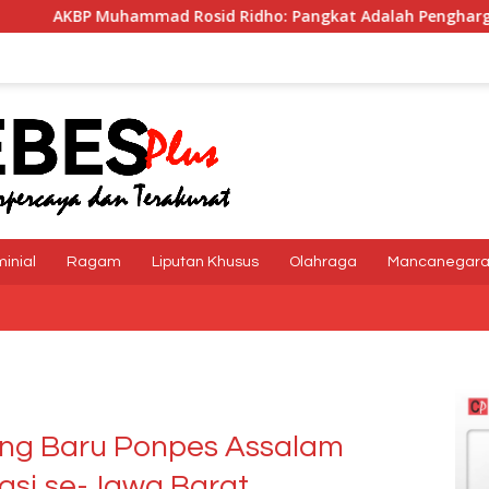
dho: Pangkat Adalah Penghargaan dan Tanggung Jawab
minial
Ragam
Liputan Khusus
Olahraga
Mancanegar
ung Baru Ponpes Assalam
nasi se-Jawa Barat