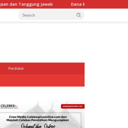
Dana Media Belum Terbayarkan, Kadis Kominfotik,Dwi Apriy
a
Redaksi