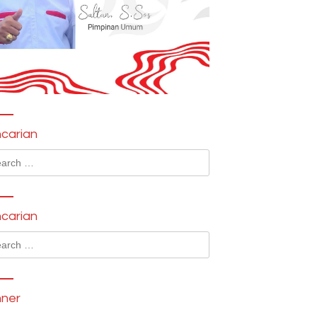
carian
ch
carian
ch
ner