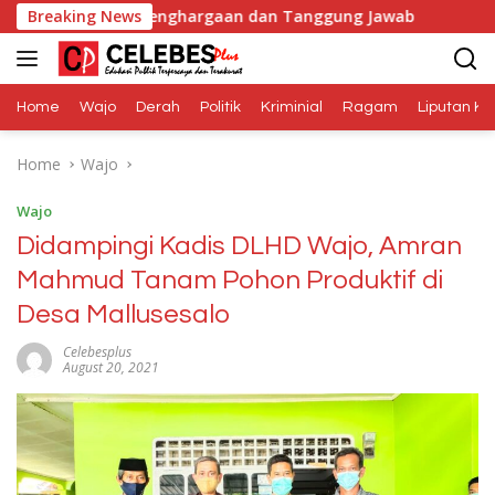
Skip
lah Penghargaan dan Tanggung Jawab
Breaking News
Dana Media Belu
to
content
Home
Wajo
Derah
Politik
Kriminial
Ragam
Liputan Kh
Home
Wajo
Wajo
Didampingi Kadis DLHD Wajo, Amran
Mahmud Tanam Pohon Produktif di
Desa Mallusesalo
Celebesplus
August 20, 2021