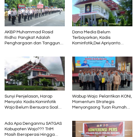
AKBP Muhammad Rosid
Dana Media Belum
Ridho: Pangkat Adalah
Terbayarkan, Kadis
Penghargaan dan Tanggung
Kominfotik,Dwi Apriyanto
Jawab
Diminta Angkat Bicara
Sunyi Penjelasan, Harap
Wabup Wajo: Pelantikan KONI,
Menyala: Kadis Kominfotik
Momentum Strategis
Wajo Belum Bersuara Soal
Menyongsong Tuan Rumah
Pembayaran Media
Porprov Sulsel
Ada Apa Denganmu SATGAS
Kabupaten Wajo??? THM
Masih Beroperasi Hingga