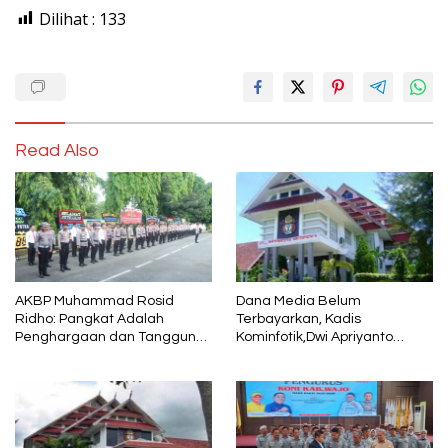
Dilihat :
133
Read Also
AKBP Muhammad Rosid
Dana Media Belum
Ridho: Pangkat Adalah
Terbayarkan, Kadis
Penghargaan dan Tanggung
Kominfotik,Dwi Apriyanto
Jawab
Diminta Angkat Bicara