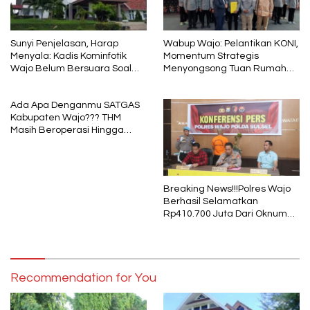
Sunyi Penjelasan, Harap
Wabup Wajo: Pelantikan KONI,
Menyala: Kadis Kominfotik
Momentum Strategis
Wajo Belum Bersuara Soal
Menyongsong Tuan Rumah
Pembayaran Media
Porprov Sulsel
Ada Apa Denganmu SATGAS
Kabupaten Wajo??? THM
Masih Beroperasi Hingga
Pukul 01.40 WITA, Bertepatan
1 Muharram
Breaking News!!!Polres Wajo
Berhasil Selamatkan
Rp410.700 Juta Dari Oknum
Security Pelaku Pembobolan
ATM Bank Sulselbar
Recommendation for You