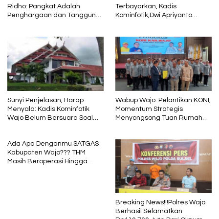
Ridho: Pangkat Adalah
Terbayarkan, Kadis
Penghargaan dan Tanggung
Kominfotik,Dwi Apriyanto
Jawab
Diminta Angkat Bicara
Sunyi Penjelasan, Harap
Wabup Wajo: Pelantikan KONI,
Menyala: Kadis Kominfotik
Momentum Strategis
Wajo Belum Bersuara Soal
Menyongsong Tuan Rumah
Pembayaran Media
Porprov Sulsel
Ada Apa Denganmu SATGAS
Kabupaten Wajo??? THM
Masih Beroperasi Hingga
Pukul 01.40 WITA, Bertepatan
1 Muharram
Breaking News!!!Polres Wajo
Berhasil Selamatkan