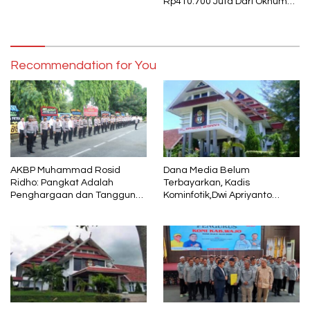
Rp410.700 Juta Dari Oknum
Security Pelaku Pembobolan
ATM Bank Sulselbar
Recommendation for You
AKBP Muhammad Rosid
Dana Media Belum
Ridho: Pangkat Adalah
Terbayarkan, Kadis
Penghargaan dan Tanggung
Kominfotik,Dwi Apriyanto
Jawab
Diminta Angkat Bicara