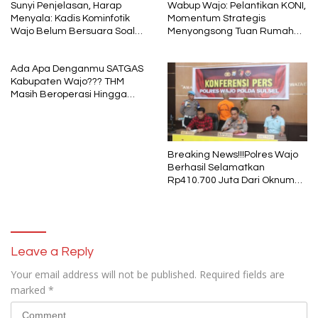
Sunyi Penjelasan, Harap
Wabup Wajo: Pelantikan KONI,
Menyala: Kadis Kominfotik
Momentum Strategis
Wajo Belum Bersuara Soal
Menyongsong Tuan Rumah
Pembayaran Media
Porprov Sulsel
Ada Apa Denganmu SATGAS
Kabupaten Wajo??? THM
Masih Beroperasi Hingga
Pukul 01.40 WITA, Bertepatan
1 Muharram
Breaking News!!!Polres Wajo
Berhasil Selamatkan
Rp410.700 Juta Dari Oknum
Security Pelaku Pembobolan
ATM Bank Sulselbar
Leave a Reply
Your email address will not be published.
Required fields are
marked
*