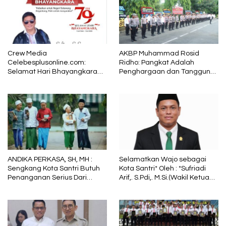
Crew Media
AKBP Muhammad Rosid
Celebesplusonline.com:
Ridho: Pangkat Adalah
Selamat Hari Bhayangkara
Penghargaan dan Tanggung
ke-79, Semoga Kepolisian
Jawab
Tetap Menjadi Pelindung
dalam Sunyi dan Terang
ANDIKA PERKASA, SH, MH :
Selamatkan Wajo sebagai
Sengkang Kota Santri Butuh
Kota Santri* Oleh : *Sufriadi
Penanganan Serius Dari
Arif,. S.Pdi,. M.Si.(Wakil Ketua
Pemkab Wajo
DPRD Sulsel) Ketua DPC PPP
Wajo