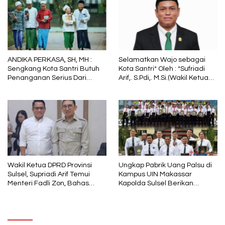
ANDIKA PERKASA, SH, MH :
Selamatkan Wajo sebagai
Sengkang Kota Santri Butuh
Kota Santri* Oleh : *Sufriadi
Penanganan Serius Dari
Arif,. S.Pdi,. M.Si.(Wakil Ketua
Pemkab Wajo
DPRD Sulsel) Ketua DPC PPP
Wajo
Wakil Ketua DPRD Provinsi
Ungkap Pabrik Uang Palsu di
Sulsel, Supriadi Arif Temui
Kampus UIN Makassar
Menteri Fadli Zon, Bahas
Kapolda Sulsel Berikan
Pelestarian Budaya Lokal di
Penghargaan 46 Anggota
Tengah Arus Modernisasi
Polres Gowa