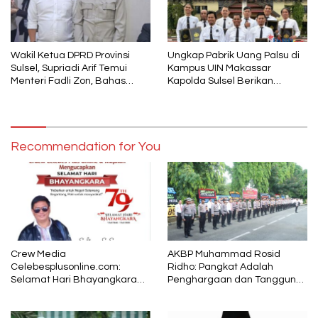
Wakil Ketua DPRD Provinsi
Ungkap Pabrik Uang Palsu di
Sulsel, Supriadi Arif Temui
Kampus UIN Makassar
Menteri Fadli Zon, Bahas
Kapolda Sulsel Berikan
Pelestarian Budaya Lokal di
Penghargaan 46 Anggota
Tengah Arus Modernisasi
Polres Gowa
Recommendation for You
Crew Media
AKBP Muhammad Rosid
Celebesplusonline.com:
Ridho: Pangkat Adalah
Selamat Hari Bhayangkara
Penghargaan dan Tanggung
ke-79, Semoga Kepolisian
Jawab
Tetap Menjadi Pelindung
dalam Sunyi dan Terang