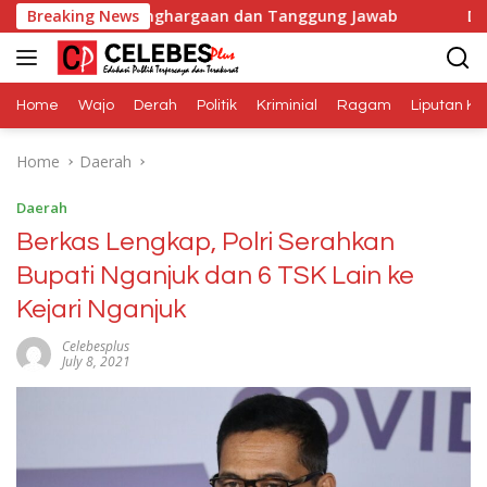
Skip
lah Penghargaan dan Tanggung Jawab
Breaking News
Dana Media Belu
to
content
Home
Wajo
Derah
Politik
Kriminial
Ragam
Liputan Kh
Home
Daerah
Daerah
Berkas Lengkap, Polri Serahkan
Bupati Nganjuk dan 6 TSK Lain ke
Kejari Nganjuk
Celebesplus
July 8, 2021