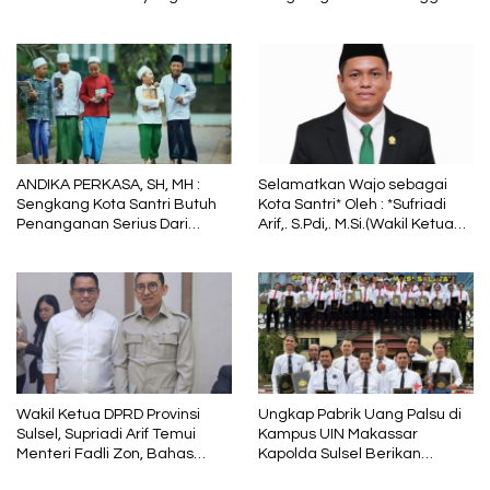
ke-79, Semoga Kepolisian
Jawab
Tetap Menjadi Pelindung
dalam Sunyi dan Terang
ANDIKA PERKASA, SH, MH :
Selamatkan Wajo sebagai
Sengkang Kota Santri Butuh
Kota Santri* Oleh : *Sufriadi
Penanganan Serius Dari
Arif,. S.Pdi,. M.Si.(Wakil Ketua
Pemkab Wajo
DPRD Sulsel) Ketua DPC PPP
Wajo
Wakil Ketua DPRD Provinsi
Ungkap Pabrik Uang Palsu di
Sulsel, Supriadi Arif Temui
Kampus UIN Makassar
Menteri Fadli Zon, Bahas
Kapolda Sulsel Berikan
Pelestarian Budaya Lokal di
Penghargaan 46 Anggota