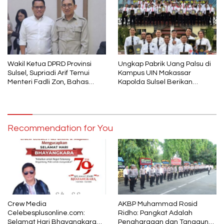
Wakil Ketua DPRD Provinsi
Ungkap Pabrik Uang Palsu di
Sulsel, Supriadi Arif Temui
Kampus UIN Makassar
Menteri Fadli Zon, Bahas
Kapolda Sulsel Berikan
Pelestarian Budaya Lokal di
Penghargaan 46 Anggota
Tengah Arus Modernisasi
Polres Gowa
Recommendation for You
Crew Media
AKBP Muhammad Rosid
Celebesplusonline.com:
Ridho: Pangkat Adalah
Selamat Hari Bhayangkara
Penghargaan dan Tanggung