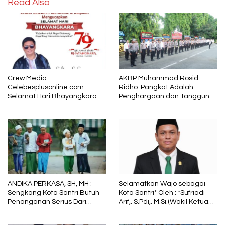
Read Also
Crew Media
AKBP Muhammad Rosid
Celebesplusonline.com:
Ridho: Pangkat Adalah
Selamat Hari Bhayangkara
Penghargaan dan Tanggung
ke-79, Semoga Kepolisian
Jawab
Tetap Menjadi Pelindung
dalam Sunyi dan Terang
ANDIKA PERKASA, SH, MH :
Selamatkan Wajo sebagai
Sengkang Kota Santri Butuh
Kota Santri* Oleh : *Sufriadi
Penanganan Serius Dari
Arif,. S.Pdi,. M.Si.(Wakil Ketua
Pemkab Wajo
DPRD Sulsel) Ketua DPC PPP
Wajo