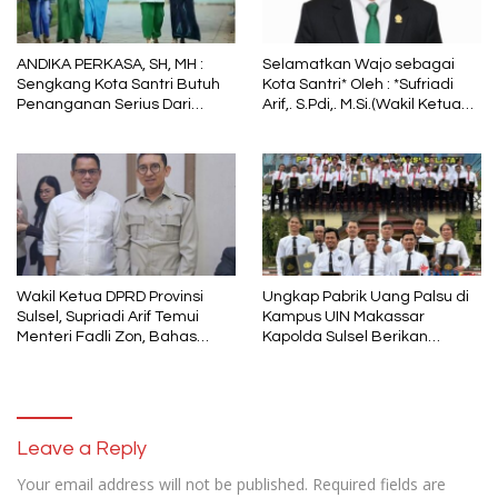
ANDIKA PERKASA, SH, MH :
Selamatkan Wajo sebagai
Sengkang Kota Santri Butuh
Kota Santri* Oleh : *Sufriadi
Penanganan Serius Dari
Arif,. S.Pdi,. M.Si.(Wakil Ketua
Pemkab Wajo
DPRD Sulsel) Ketua DPC PPP
Wajo
Wakil Ketua DPRD Provinsi
Ungkap Pabrik Uang Palsu di
Sulsel, Supriadi Arif Temui
Kampus UIN Makassar
Menteri Fadli Zon, Bahas
Kapolda Sulsel Berikan
Pelestarian Budaya Lokal di
Penghargaan 46 Anggota
Tengah Arus Modernisasi
Polres Gowa
Leave a Reply
Your email address will not be published.
Required fields are