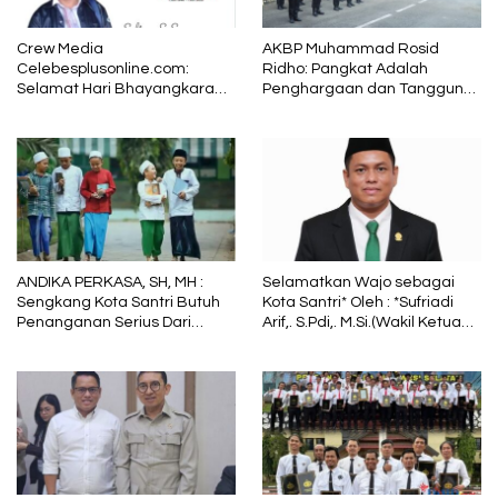
Crew Media
AKBP Muhammad Rosid
Celebesplusonline.com:
Ridho: Pangkat Adalah
Selamat Hari Bhayangkara
Penghargaan dan Tanggung
ke-79, Semoga Kepolisian
Jawab
Tetap Menjadi Pelindung
dalam Sunyi dan Terang
ANDIKA PERKASA, SH, MH :
Selamatkan Wajo sebagai
Sengkang Kota Santri Butuh
Kota Santri* Oleh : *Sufriadi
Penanganan Serius Dari
Arif,. S.Pdi,. M.Si.(Wakil Ketua
Pemkab Wajo
DPRD Sulsel) Ketua DPC PPP
Wajo