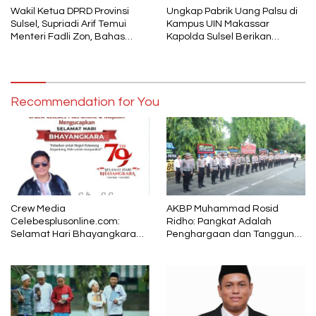
Wakil Ketua DPRD Provinsi
Ungkap Pabrik Uang Palsu di
Sulsel, Supriadi Arif Temui
Kampus UIN Makassar
Menteri Fadli Zon, Bahas
Kapolda Sulsel Berikan
Pelestarian Budaya Lokal di
Penghargaan 46 Anggota
Tengah Arus Modernisasi
Polres Gowa
Recommendation for You
Crew Media
AKBP Muhammad Rosid
Celebesplusonline.com:
Ridho: Pangkat Adalah
Selamat Hari Bhayangkara
Penghargaan dan Tanggung
ke-79, Semoga Kepolisian
Jawab
Tetap Menjadi Pelindung
dalam Sunyi dan Terang