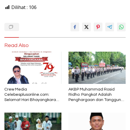
Dilihat :
106
Read Also
Crew Media
AKBP Muhammad Rosid
Celebesplusonline.com:
Ridho: Pangkat Adalah
Selamat Hari Bhayangkara
Penghargaan dan Tanggung
ke-79, Semoga Kepolisian
Jawab
Tetap Menjadi Pelindung
dalam Sunyi dan Terang