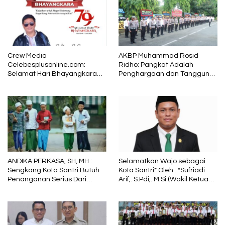
Crew Media
AKBP Muhammad Rosid
Celebesplusonline.com:
Ridho: Pangkat Adalah
Selamat Hari Bhayangkara
Penghargaan dan Tanggung
ke-79, Semoga Kepolisian
Jawab
Tetap Menjadi Pelindung
dalam Sunyi dan Terang
ANDIKA PERKASA, SH, MH :
Selamatkan Wajo sebagai
Sengkang Kota Santri Butuh
Kota Santri* Oleh : *Sufriadi
Penanganan Serius Dari
Arif,. S.Pdi,. M.Si.(Wakil Ketua
Pemkab Wajo
DPRD Sulsel) Ketua DPC PPP
Wajo