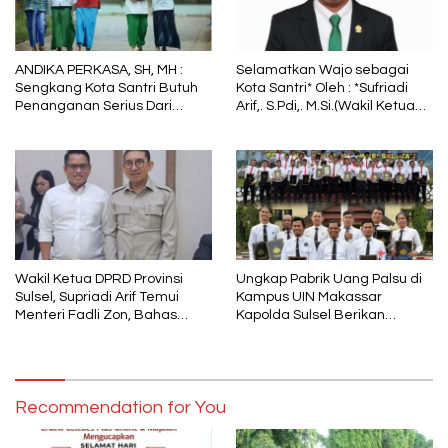
ANDIKA PERKASA, SH, MH :
Selamatkan Wajo sebagai
Sengkang Kota Santri Butuh
Kota Santri* Oleh : *Sufriadi
Penanganan Serius Dari
Arif,. S.Pdi,. M.Si.(Wakil Ketua
Pemkab Wajo
DPRD Sulsel) Ketua DPC PPP
Wajo
Wakil Ketua DPRD Provinsi
Ungkap Pabrik Uang Palsu di
Sulsel, Supriadi Arif Temui
Kampus UIN Makassar
Menteri Fadli Zon, Bahas
Kapolda Sulsel Berikan
Pelestarian Budaya Lokal di
Penghargaan 46 Anggota
Tengah Arus Modernisasi
Polres Gowa
Recommendation for You