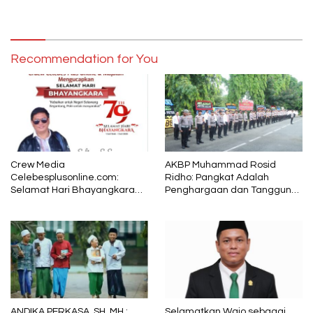
Pelestarian Budaya Lokal di
Penghargaan 46 Anggota
Tengah Arus Modernisasi
Polres Gowa
Recommendation for You
Crew Media
AKBP Muhammad Rosid
Celebesplusonline.com:
Ridho: Pangkat Adalah
Selamat Hari Bhayangkara
Penghargaan dan Tanggung
ke-79, Semoga Kepolisian
Jawab
Tetap Menjadi Pelindung
dalam Sunyi dan Terang
ANDIKA PERKASA, SH, MH :
Selamatkan Wajo sebagai