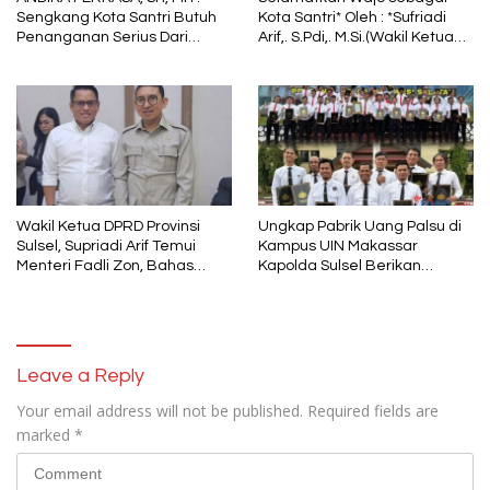
Sengkang Kota Santri Butuh
Kota Santri* Oleh : *Sufriadi
Penanganan Serius Dari
Arif,. S.Pdi,. M.Si.(Wakil Ketua
Pemkab Wajo
DPRD Sulsel) Ketua DPC PPP
Wajo
Wakil Ketua DPRD Provinsi
Ungkap Pabrik Uang Palsu di
Sulsel, Supriadi Arif Temui
Kampus UIN Makassar
Menteri Fadli Zon, Bahas
Kapolda Sulsel Berikan
Pelestarian Budaya Lokal di
Penghargaan 46 Anggota
Tengah Arus Modernisasi
Polres Gowa
Leave a Reply
Your email address will not be published.
Required fields are
marked
*