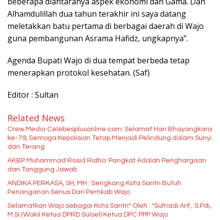
beberapa diantaranya aspek ekonomi dan Gama. Dan
Alhamdulillah dua tahun terakhir ini saya datang
meletakkan batu pertama di berbagai daerah di Wajo
guna pembangunan Asrama Hafidz, ungkapnya”.
Agenda Bupati Wajo di dua tempat berbeda tetap
menerapkan protokol kesehatan. (Saf)
Editor : Sultan
Related News
Crew Media Celebesplusonline.com: Selamat Hari Bhayangkara
ke-79, Semoga Kepolisian Tetap Menjadi Pelindung dalam Sunyi
dan Terang
AKBP Muhammad Rosid Ridho: Pangkat Adalah Penghargaan
dan Tanggung Jawab
ANDIKA PERKASA, SH, MH : Sengkang Kota Santri Butuh
Penanganan Serius Dari Pemkab Wajo
Selamatkan Wajo sebagai Kota Santri* Oleh : *Sufriadi Arif,. S.Pdi,.
M.Si.(Wakil Ketua DPRD Sulsel) Ketua DPC PPP Wajo