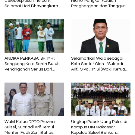
Celebesplusonline.com:
Ridho: Pangkat Adalah
Selamat Hari Bhayangkara
Penghargaan dan Tanggung
ke-79, Semoga Kepolisian
Jawab
Tetap Menjadi Pelindung
dalam Sunyi dan Terang
ANDIKA PERKASA, SH, MH :
Selamatkan Wajo sebagai
Sengkang Kota Santri Butuh
Kota Santri* Oleh : *Sufriadi
Penanganan Serius Dari
Arif,. S.Pdi,. M.Si.(Wakil Ketua
Pemkab Wajo
DPRD Sulsel) Ketua DPC PPP
Wajo
Wakil Ketua DPRD Provinsi
Ungkap Pabrik Uang Palsu di
Sulsel, Supriadi Arif Temui
Kampus UIN Makassar
Menteri Fadli Zon, Bahas
Kapolda Sulsel Berikan