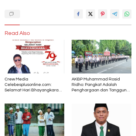
Read Also
Crew Media
AKBP Muhammad Rosid
Celebesplusonline.com:
Ridho: Pangkat Adalah
Selamat Hari Bhayangkara
Penghargaan dan Tanggung
ke-79, Semoga Kepolisian
Jawab
Tetap Menjadi Pelindung
dalam Sunyi dan Terang