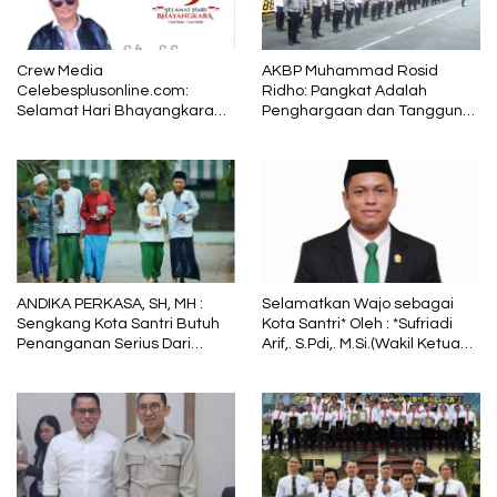
Crew Media
AKBP Muhammad Rosid
Celebesplusonline.com:
Ridho: Pangkat Adalah
Selamat Hari Bhayangkara
Penghargaan dan Tanggung
ke-79, Semoga Kepolisian
Jawab
Tetap Menjadi Pelindung
dalam Sunyi dan Terang
ANDIKA PERKASA, SH, MH :
Selamatkan Wajo sebagai
Sengkang Kota Santri Butuh
Kota Santri* Oleh : *Sufriadi
Penanganan Serius Dari
Arif,. S.Pdi,. M.Si.(Wakil Ketua
Pemkab Wajo
DPRD Sulsel) Ketua DPC PPP
Wajo