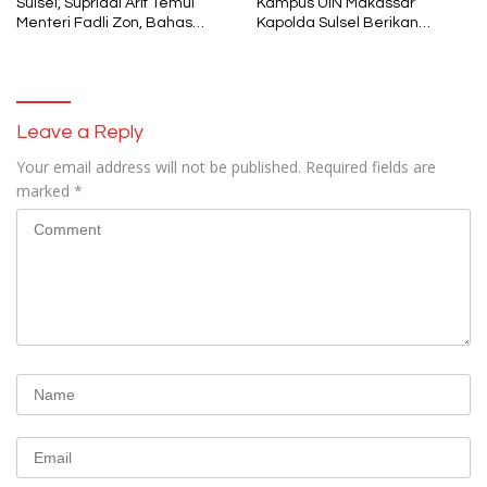
Sulsel, Supriadi Arif Temui
Kampus UIN Makassar
Menteri Fadli Zon, Bahas
Kapolda Sulsel Berikan
Pelestarian Budaya Lokal di
Penghargaan 46 Anggota
Tengah Arus Modernisasi
Polres Gowa
Leave a Reply
Your email address will not be published.
Required fields are
marked
*