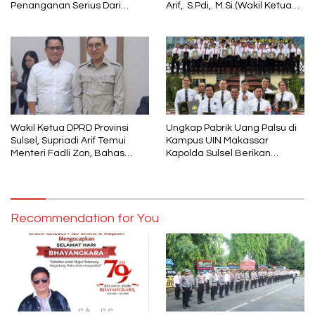
Penanganan Serius Dari
Arif,. S.Pdi,. M.Si.(Wakil Ketua
Pemkab Wajo
DPRD Sulsel) Ketua DPC PPP
Wajo
Wakil Ketua DPRD Provinsi
Ungkap Pabrik Uang Palsu di
Sulsel, Supriadi Arif Temui
Kampus UIN Makassar
Menteri Fadli Zon, Bahas
Kapolda Sulsel Berikan
Pelestarian Budaya Lokal di
Penghargaan 46 Anggota
Tengah Arus Modernisasi
Polres Gowa
Recommendation for You