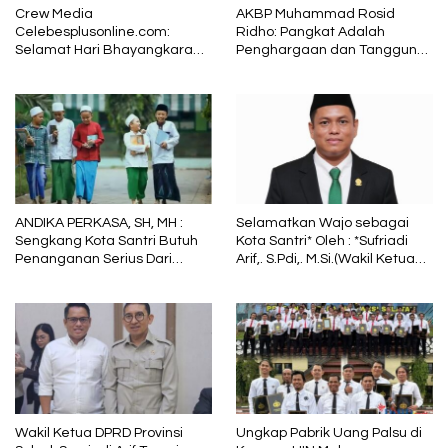
Crew Media
AKBP Muhammad Rosid
Celebesplusonline.com:
Ridho: Pangkat Adalah
Selamat Hari Bhayangkara
Penghargaan dan Tanggung
ke-79, Semoga Kepolisian
Jawab
Tetap Menjadi Pelindung
dalam Sunyi dan Terang
ANDIKA PERKASA, SH, MH :
Selamatkan Wajo sebagai
Sengkang Kota Santri Butuh
Kota Santri* Oleh : *Sufriadi
Penanganan Serius Dari
Arif,. S.Pdi,. M.Si.(Wakil Ketua
Pemkab Wajo
DPRD Sulsel) Ketua DPC PPP
Wajo
Wakil Ketua DPRD Provinsi
Ungkap Pabrik Uang Palsu di