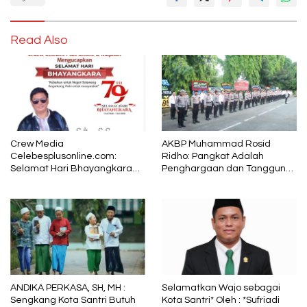
Read Also
Crew Media
AKBP Muhammad Rosid
Celebesplusonline.com:
Ridho: Pangkat Adalah
Selamat Hari Bhayangkara
Penghargaan dan Tanggung
ke-79, Semoga Kepolisian
Jawab
Tetap Menjadi Pelindung
dalam Sunyi dan Terang
ANDIKA PERKASA, SH, MH :
Selamatkan Wajo sebagai
Sengkang Kota Santri Butuh
Kota Santri* Oleh : *Sufriadi