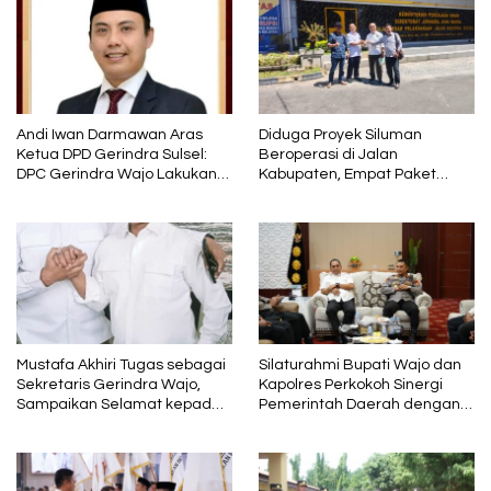
Andi Iwan Darmawan Aras
Diduga Proyek Siluman
Ketua DPD Gerindra Sulsel:
Beroperasi di Jalan
DPC Gerindra Wajo Lakukan
Kabupaten, Empat Paket
Penyegaran Kepengurusan,
Pekerjaan Disorot karena
Haji Mustafa Menjabat
Mutunya Dinilai Rendah
sebagai Wakil Ketua dan
Tetap Kader Partai
Mustafa Akhiri Tugas sebagai
Silaturahmi Bupati Wajo dan
Sekretaris Gerindra Wajo,
Kapolres Perkokoh Sinergi
Sampaikan Selamat kepada
Pemerintah Daerah dengan
Andi Rosman dan Terima
Polri
Kasih kepada AIA