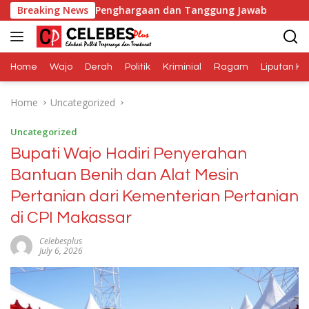
Skip
Adalah Penghargaan dan Tanggung Jawab
Breaking News
Dana Media 
to
content
Home
Wajo
Derah
Politik
Kriminial
Ragam
Liputan Kh
Home
Uncategorized
Uncategorized
Bupati Wajo Hadiri Penyerahan
Bantuan Benih dan Alat Mesin
Pertanian dari Kementerian Pertanian
di CPI Makassar
Celebesplus
July 6, 2026