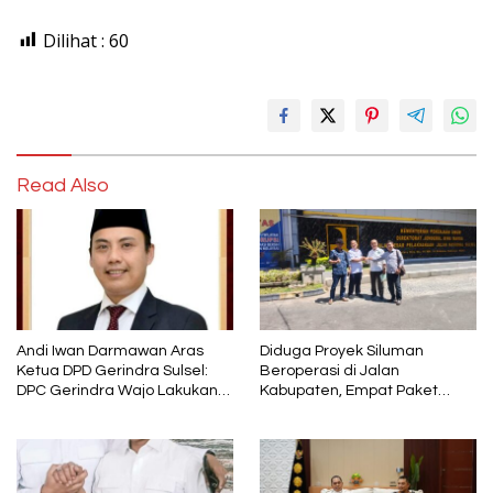
Dilihat :
60
Read Also
Andi Iwan Darmawan Aras
Diduga Proyek Siluman
Ketua DPD Gerindra Sulsel:
Beroperasi di Jalan
DPC Gerindra Wajo Lakukan
Kabupaten, Empat Paket
Penyegaran Kepengurusan,
Pekerjaan Disorot karena
Haji Mustafa Menjabat
Mutunya Dinilai Rendah
sebagai Wakil Ketua dan
Tetap Kader Partai