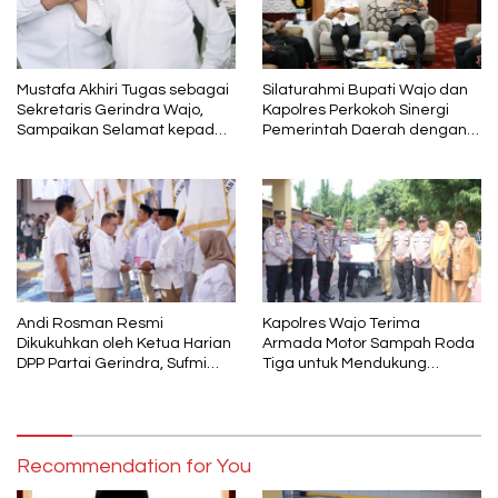
Mustafa Akhiri Tugas sebagai
Silaturahmi Bupati Wajo dan
Sekretaris Gerindra Wajo,
Kapolres Perkokoh Sinergi
Sampaikan Selamat kepada
Pemerintah Daerah dengan
Andi Rosman dan Terima
Polri
Kasih kepada AIA
Andi Rosman Resmi
Kapolres Wajo Terima
Dikukuhkan oleh Ketua Harian
Armada Motor Sampah Roda
DPP Partai Gerindra, Sufmi
Tiga untuk Mendukung
Dasco Ahmad Sebagai Ketua
Gerakan PISOTA’
DPC Gerindra Wajo
Recommendation for You