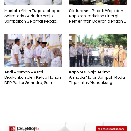
Mustafa Akhiri Tugas sebagai
Silaturahmi Bupati Wajo dan
Sekretaris Gerindra Wajo,
Kapolres Perkokoh Sinergi
Sampaikan Selamat kepada
Pemerintah Daerah dengan
Andi Rosman dan Terima
Polri
Kasih kepada AIA
Andi Rosman Resmi
Kapolres Wajo Terima
Dikukuhkan oleh Ketua Harian
Armada Motor Sampah Roda
DPP Partai Gerindra, Sufmi
Tiga untuk Mendukung
Dasco Ahmad Sebagai Ketua
Gerakan PISOTA’
DPC Gerindra Wajo