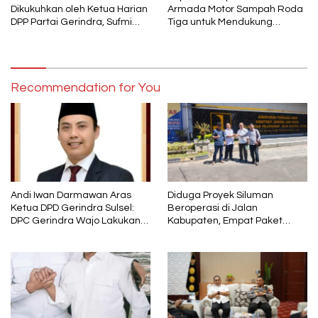
Dikukuhkan oleh Ketua Harian
Armada Motor Sampah Roda
DPP Partai Gerindra, Sufmi
Tiga untuk Mendukung
Dasco Ahmad Sebagai Ketua
Gerakan PISOTA’
DPC Gerindra Wajo
Recommendation for You
Andi Iwan Darmawan Aras
Diduga Proyek Siluman
Ketua DPD Gerindra Sulsel:
Beroperasi di Jalan
DPC Gerindra Wajo Lakukan
Kabupaten, Empat Paket
Penyegaran Kepengurusan,
Pekerjaan Disorot karena
Haji Mustafa Menjabat
Mutunya Dinilai Rendah
sebagai Wakil Ketua dan
Tetap Kader Partai