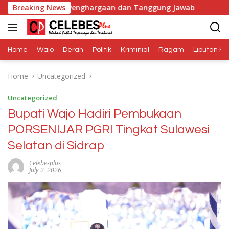
Skip
alah Penghargaan dan Tanggung Jawab
Breaking News
Dana Media Be
to
content
Home
Wajo
Derah
Politik
Kriminial
Ragam
Liputan Kh
Home
Uncategorized
Uncategorized
Bupati Wajo Hadiri Pembukaan
PORSENIJAR PGRI Tingkat Sulawesi
Selatan di Sidrap
Celebesplus
July 2, 2026