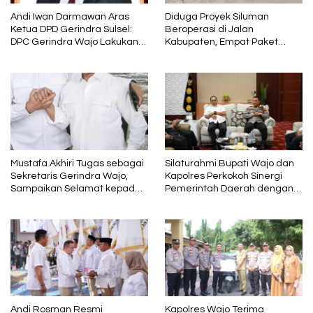
Andi Iwan Darmawan Aras
Diduga Proyek Siluman
Ketua DPD Gerindra Sulsel:
Beroperasi di Jalan
DPC Gerindra Wajo Lakukan
Kabupaten, Empat Paket
Penyegaran Kepengurusan,
Pekerjaan Disorot karena
Haji Mustafa Menjabat
Mutunya Dinilai Rendah
sebagai Wakil Ketua dan
Tetap Kader Partai
Mustafa Akhiri Tugas sebagai
Silaturahmi Bupati Wajo dan
Sekretaris Gerindra Wajo,
Kapolres Perkokoh Sinergi
Sampaikan Selamat kepada
Pemerintah Daerah dengan
Andi Rosman dan Terima
Polri
Kasih kepada AIA
Andi Rosman Resmi
Kapolres Wajo Terima