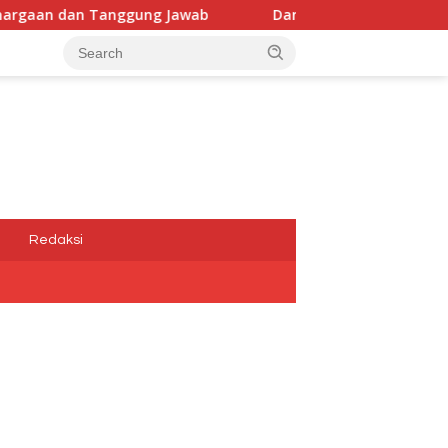
ung Jawab
Dana Media Belum Terbayarkan, Kadis Komin
a
Redaksi