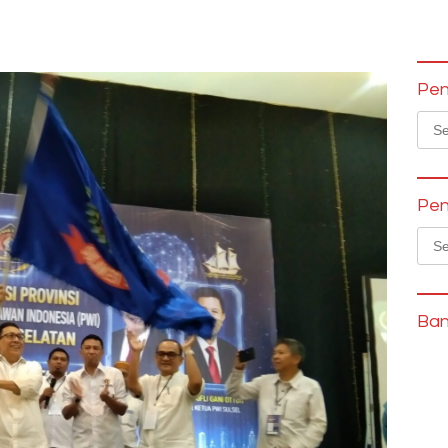
Pen
Sear
for:
Pen
Sear
for:
Ban