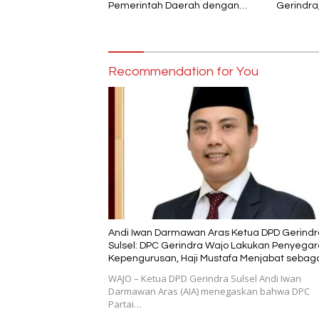
Pemerintah Daerah dengan
Gerindra
Polri
Sebagai 
Wajo
Recommendation for You
Andi Iwan Darmawan Aras Ketua DPD Gerindr
Sulsel: DPC Gerindra Wajo Lakukan Penyega
Kepengurusan, Haji Mustafa Menjabat sebag
Wakil Ketua dan Tetap Kader Partai
WAJO – Ketua DPD Gerindra Sulsel Andi Iwan
Darmawan Aras (AIA) menegaskan bahwa DPC
Partai…