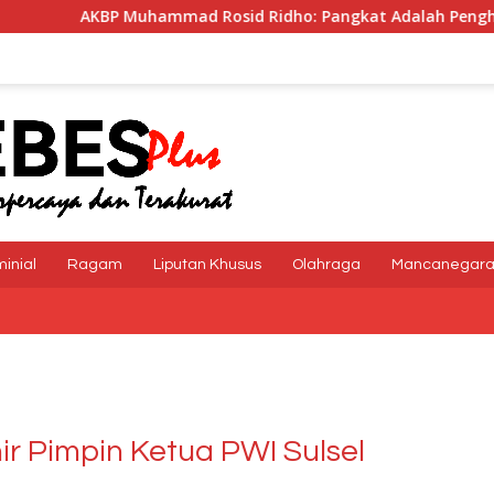
ammad Rosid Ridho: Pangkat Adalah Penghargaan dan Tangg
minial
Ragam
Liputan Khusus
Olahraga
Mancanegar
r Pimpin Ketua PWI Sulsel