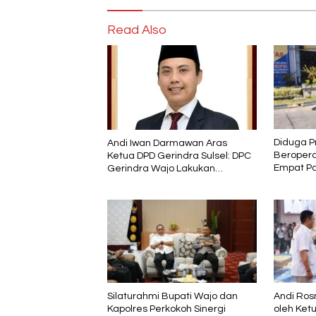
Read Also
Diduga P
Andi Iwan Darmawan Aras
Beropera
Ketua DPD Gerindra Sulsel: DPC
Empat Pa
Gerindra Wajo Lakukan
karena M
Penyegaran Kepengurusan, Haji
Mustafa Menjabat sebagai
Wakil Ketua dan Tetap Kader
Partai
Silaturahmi Bupati Wajo dan
Andi Ros
Kapolres Perkokoh Sinergi
oleh Ketu