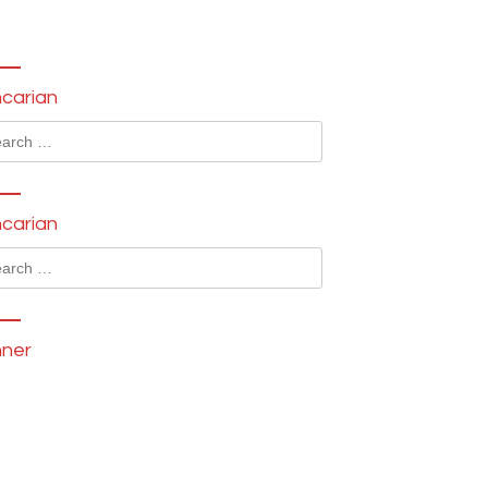
carian
ch
carian
ch
ner