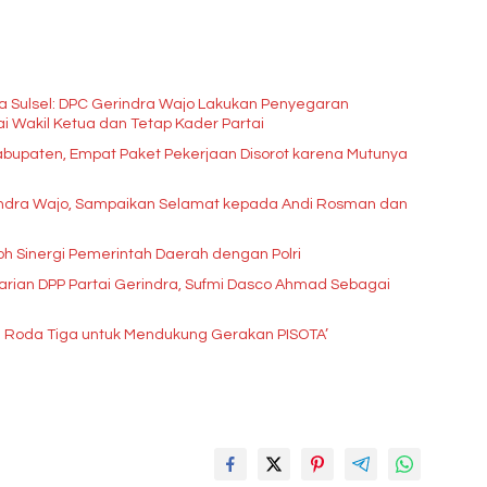
a Sulsel: DPC Gerindra Wajo Lakukan Penyegaran
Kepengurusan, Haji Mustafa Menjabat sebagai Wakil Ketua dan Tetap Kader Partai
Kabupaten, Empat Paket Pekerjaan Disorot karena Mutunya
erindra Wajo, Sampaikan Selamat kepada Andi Rosman dan
oh Sinergi Pemerintah Daerah dengan Polri
rian DPP Partai Gerindra, Sufmi Dasco Ahmad Sebagai
 Roda Tiga untuk Mendukung Gerakan PISOTA’