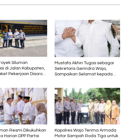
royek Siluman
Mustafa Akhiri Tugas sebagai
si di Jalan Kabupaten,
Sekretaris Gerindra Wajo,
ket Pekerjaan Disorot
Sampaikan Selamat kepada
utunya Dinilai Rendah
Andi Rosman dan Terima Kasih
kepada AIA
man Resmi Dikukuhkan
Kapolres Wajo Terima Armada
a Harian DPP Partai
Motor Sampah Roda Tiga untuk