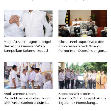
Penyegaran Kepengurusan,
Pekerjaan Disorot karena
Haji Mustafa Menjabat
Mutunya Dinilai Rendah
sebagai Wakil Ketua dan
Tetap Kader Partai
Mustafa Akhiri Tugas sebagai
Silaturahmi Bupati Wajo dan
Sekretaris Gerindra Wajo,
Kapolres Perkokoh Sinergi
Sampaikan Selamat kepada
Pemerintah Daerah dengan
Andi Rosman dan Terima
Polri
Kasih kepada AIA
Andi Rosman Resmi
Kapolres Wajo Terima
Dikukuhkan oleh Ketua Harian
Armada Motor Sampah Roda
DPP Partai Gerindra, Sufmi
Tiga untuk Mendukung
Dasco Ahmad Sebagai Ketua
Gerakan PISOTA’