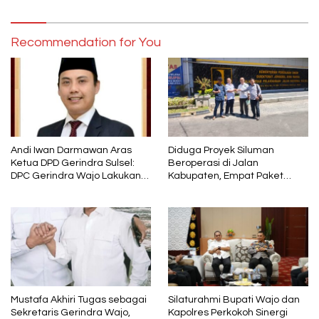
DPC Gerindra Wajo
Recommendation for You
Andi Iwan Darmawan Aras
Diduga Proyek Siluman
Ketua DPD Gerindra Sulsel:
Beroperasi di Jalan
DPC Gerindra Wajo Lakukan
Kabupaten, Empat Paket
Penyegaran Kepengurusan,
Pekerjaan Disorot karena
Haji Mustafa Menjabat
Mutunya Dinilai Rendah
sebagai Wakil Ketua dan
Tetap Kader Partai
Mustafa Akhiri Tugas sebagai
Silaturahmi Bupati Wajo dan
Sekretaris Gerindra Wajo,
Kapolres Perkokoh Sinergi