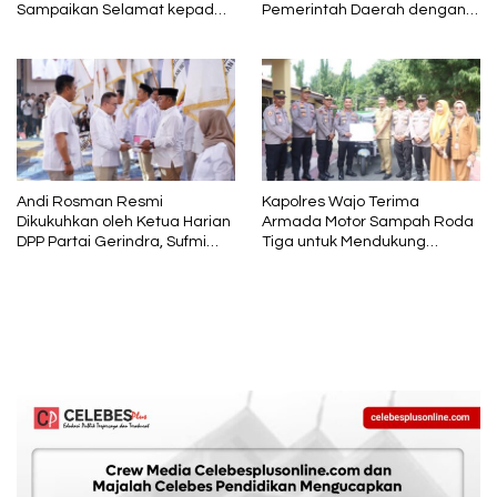
Sampaikan Selamat kepada
Pemerintah Daerah dengan
Andi Rosman dan Terima
Polri
Kasih kepada AIA
Andi Rosman Resmi
Kapolres Wajo Terima
Dikukuhkan oleh Ketua Harian
Armada Motor Sampah Roda
DPP Partai Gerindra, Sufmi
Tiga untuk Mendukung
Dasco Ahmad Sebagai Ketua
Gerakan PISOTA’
DPC Gerindra Wajo