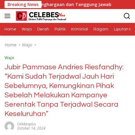
Skip
alah Penghargaan dan Tanggung Jawab
Breaking News
Dana Media Be
to
content
Home
Wajo
Derah
Politik
Kriminial
Ragam
Liputan Kh
Home
Wajo
Wajo
Jubir Pammase Andries Riesfandhy:
“Kami Sudah Terjadwal Jauh Hari
Sebelumnya, Kemungkinan Pihak
Sebelah Melakukan Kampanye
Serentak Tanpa Terjadwal Secara
Keseluruhan”
Celebesplus
October 14, 2024