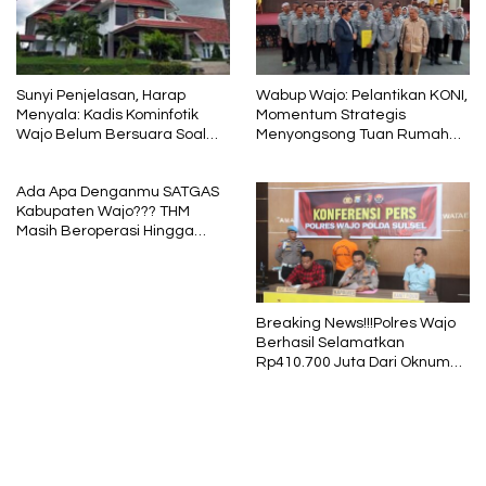
Sunyi Penjelasan, Harap
Wabup Wajo: Pelantikan KONI,
Menyala: Kadis Kominfotik
Momentum Strategis
Wajo Belum Bersuara Soal
Menyongsong Tuan Rumah
Pembayaran Media
Porprov Sulsel
Ada Apa Denganmu SATGAS
Kabupaten Wajo??? THM
Masih Beroperasi Hingga
Pukul 01.40 WITA, Bertepatan
1 Muharram
Breaking News!!!Polres Wajo
Berhasil Selamatkan
Rp410.700 Juta Dari Oknum
Security Pelaku Pembobolan
ATM Bank Sulselbar