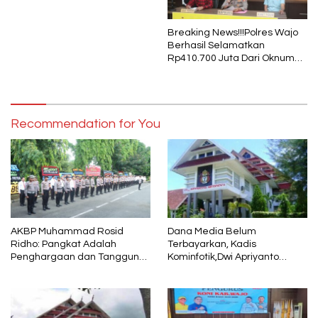
Breaking News!!!Polres Wajo
Berhasil Selamatkan
Rp410.700 Juta Dari Oknum
Security Pelaku Pembobolan
ATM Bank Sulselbar
Recommendation for You
AKBP Muhammad Rosid
Dana Media Belum
Ridho: Pangkat Adalah
Terbayarkan, Kadis
Penghargaan dan Tanggung
Kominfotik,Dwi Apriyanto
Jawab
Diminta Angkat Bicara