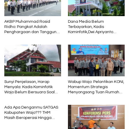
AKBP Muhammad Rosid
Dana Media Belum
Ridho: Pangkat Adalah
Terbayarkan, Kadis
Penghargaan dan Tanggung
Kominfotik,Dwi Apriyanto
Jawab
Diminta Angkat Bicara
Sunyi Penjelasan, Harap
Wabup Wajo: Pelantikan KONI,
Menyala: Kadis Kominfotik
Momentum Strategis
Wajo Belum Bersuara Soal
Menyongsong Tuan Rumah
Pembayaran Media
Porprov Sulsel
Ada Apa Denganmu SATGAS
Kabupaten Wajo??? THM
Masih Beroperasi Hingga
Pukul 01.40 WITA, Bertepatan
1 Muharram