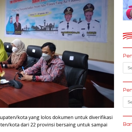
Pen
Sear
for:
Pen
Sear
for:
abupaten/kota yang lolos dokumen untuk diverifikasi
Ban
en/kota dari 22 provinsi bersaing untuk sampai