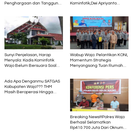
Penghargaan dan Tanggung
Kominfotik,Dwi Apriyanto
Jawab
Diminta Angkat Bicara
Sunyi Penjelasan, Harap
Wabup Wajo: Pelantikan KONI,
Menyala: Kadis Kominfotik
Momentum Strategis
Wajo Belum Bersuara Soal
Menyongsong Tuan Rumah
Pembayaran Media
Porprov Sulsel
Ada Apa Denganmu SATGAS
Kabupaten Wajo??? THM
Masih Beroperasi Hingga
Pukul 01.40 WITA, Bertepatan
1 Muharram
Breaking News!!!Polres Wajo
Berhasil Selamatkan
Rp410.700 Juta Dari Oknum