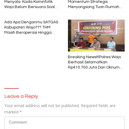
Menyala: Kadis Kominfotik
Momentum Strategis
Wajo Belum Bersuara Soal
Menyongsong Tuan Rumah
Pembayaran Media
Porprov Sulsel
Ada Apa Denganmu SATGAS
Kabupaten Wajo??? THM
Masih Beroperasi Hingga
Pukul 01.40 WITA, Bertepatan
1 Muharram
Breaking News!!!Polres Wajo
Berhasil Selamatkan
Rp410.700 Juta Dari Oknum
Security Pelaku Pembobolan
ATM Bank Sulselbar
Leave a Reply
Your email address will not be published.
Required fields are
marked
*