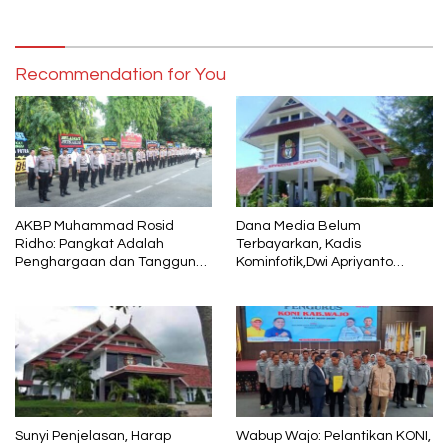
Security Pelaku Pembobolan
ATM Bank Sulselbar
Recommendation for You
AKBP Muhammad Rosid
Dana Media Belum
Ridho: Pangkat Adalah
Terbayarkan, Kadis
Penghargaan dan Tanggung
Kominfotik,Dwi Apriyanto
Jawab
Diminta Angkat Bicara
Sunyi Penjelasan, Harap
Wabup Wajo: Pelantikan KONI,