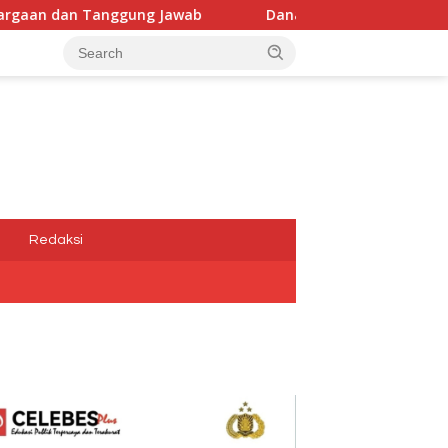
wab
Dana Media Belum Terbayarkan, Kadis Kominfotik,D
a
Redaksi