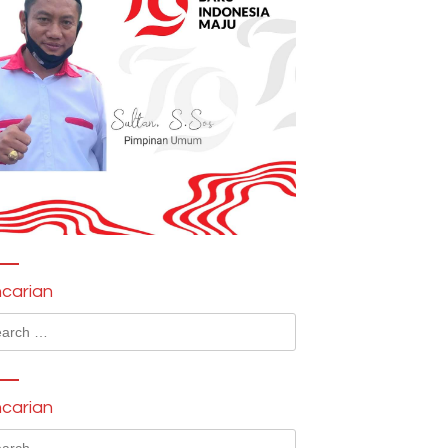
carian
ch
carian
ch