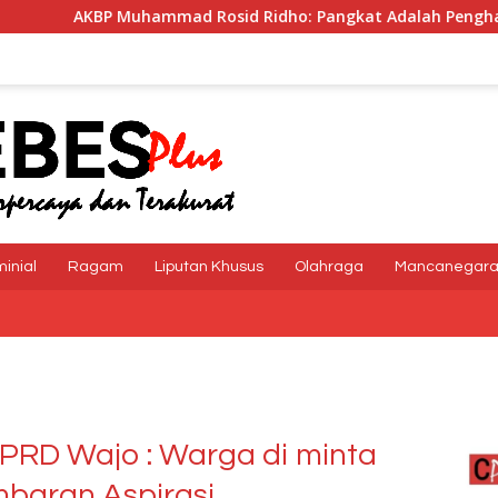
Rosid Ridho: Pangkat Adalah Penghargaan dan Tanggung Ja
minial
Ragam
Liputan Khusus
Olahraga
Mancanegar
DPRD Wajo : Warga di minta
mbaran Aspirasi