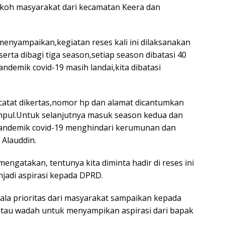
koh masyarakat dari kecamatan Keera dan
nyampaikan,kegiatan reses kali ini dilaksanakan
erta dibagi tiga season,setiap season dibatasi 40
andemik covid-19 masih landai,kita dibatasi
a catat dikertas,nomor hp dan alamat dicantumkan
 kumpul.Untuk selanjutnya masuk season kedua dan
pandemik covid-19 menghindari kerumunan dan
 Alauddin.
gatakan, tentunya kita diminta hadir di reses ini
adi aspirasi kepada DPRD.
ala prioritas dari masyarakat sampaikan kepada
 atau wadah untuk menyampikan aspirasi dari bapak