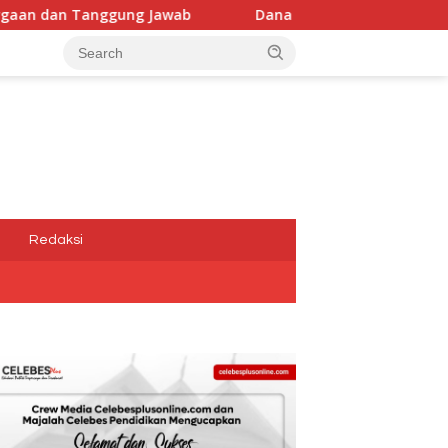
b
Dana Media Belum Terbayarkan, Kadis Kominfotik,Dw
a
Redaksi