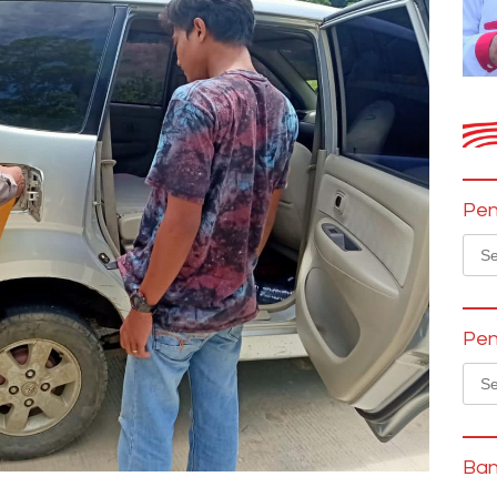
Pen
Sear
for:
Pen
Sear
for:
Ban