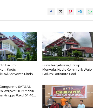
dia Belum
Sunyi Penjelasan, Harap
kan, Kadis
Menyala: Kadis Kominfotik Wajo
k,Dwi Apriyanto Diminta
Belum Bersuara Soal
icara
Pembayaran Media
 Denganmu SATGAS
n Wajo??? THM Masih
si Hingga Pukul 01.40
rtepatan 1 Muharram