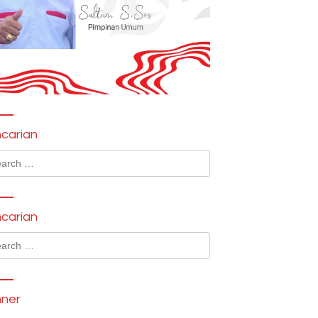
carian
ch
carian
ch
ner