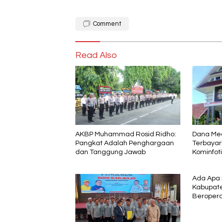
Comment
Read Also
AKBP Muhammad Rosid Ridho:
Dana Me
Pangkat Adalah Penghargaan
Terbayar
dan Tanggung Jawab
Kominfoti
Angkat B
Ada Apa
Kabupate
Beropera
WITA, Be