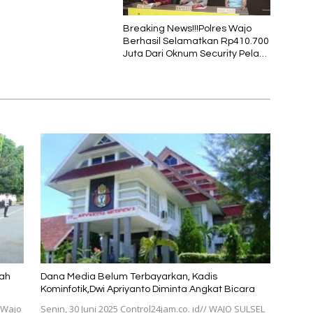
Breaking News!!!Polres Wajo
Berhasil Selamatkan Rp410.700
Juta Dari Oknum Security Pelaku
Pembobolan ATM Bank
Sulselbar
ah
Dana Media Belum Terbayarkan, Kadis
Kominfotik,Dwi Apriyanto Diminta Angkat Bicara
 Wajo
Senin, 30 Juni 2025 Control24jam.co. id// WAJO SULSEL