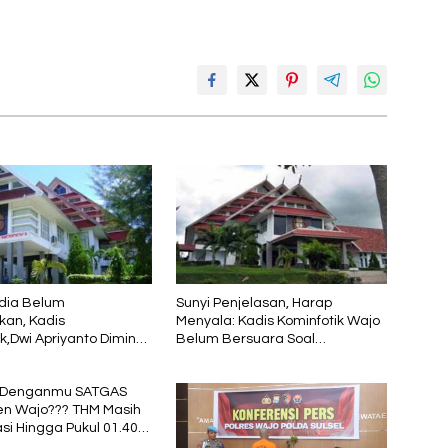
dia Belum
Sunyi Penjelasan, Harap
kan, Kadis
Menyala: Kadis Kominfotik Wajo
k,Dwi Apriyanto Diminta
Belum Bersuara Soal
icara
Pembayaran Media
 Denganmu SATGAS
n Wajo??? THM Masih
si Hingga Pukul 01.40
rtepatan 1 Muharram