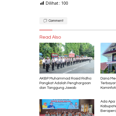
Dilihat :
100
Comment
Read Also
AKBP Muhammad Rosid Ridho:
Dana Me
Pangkat Adalah Penghargaan
Terbayar
dan Tanggung Jawab
Kominfoti
Angkat B
Ada Apa
Kabupate
Beropera
WITA, Be