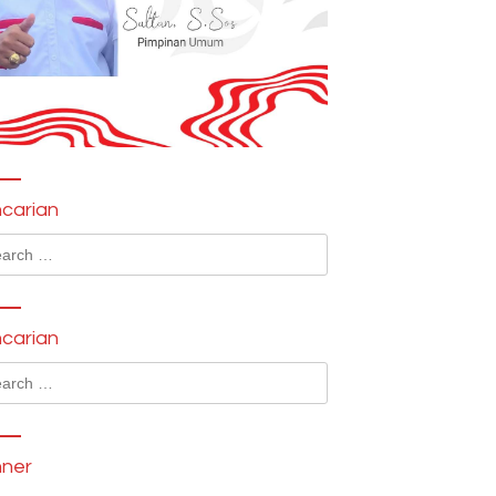
carian
ch
carian
ch
ner