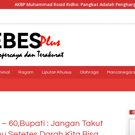
sid Ridho: Pangkat Adalah Penghargaan dan Tanggung Jawab
minial
Ragam
Liputan Khusus
Olahraga
Mancanegar
 – 60,Bupati : Jangan Takut
u Setetes Darah Kita Bisa