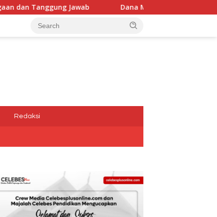
Dana Media Belum Terbayarkan, Kadis Kominfotik,Dwi
a
Redaksi