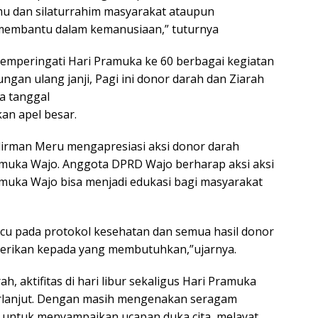
mu dan silaturrahim masyarakat ataupun
 membantu dalam kemanusiaan,” tuturnya
peringati Hari Pramuka ke 60 berbagai kegiatan
ungan ulang janji, Pagi ini donor darah dan Ziarah
a tanggal
an apel besar.
irman Meru mengapresiasi aksi donor darah
muka Wajo. Anggota DPRD Wajo berharap aksi aksi
muka Wajo bisa menjadi edukasi bagi masyarakat
acu pada protokol kesehatan dan semua hasil donor
iberikan kepada yang membutuhkan,”ujarnya.
 aktifitas di hari libur sekaligus Hari Pramuka
erlanjut. Dengan masih mengenakan seragam
untuk menyampaikan ucapan duka cita, melayat