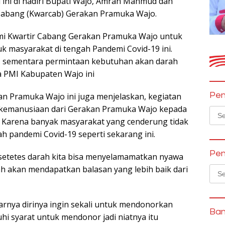
i ini di hadiri Bupati Wajo, Amran Mahmud dan
 Cabang (Kwarcab) Gerakan Pramuka Wajo.
kami Kwartir Cabang Gerakan Pramuka Wajo untuk
 masyarakat di tengah Pandemi Covid-19 ini.
is sementara permintaan kebutuhan akan darah
a PMI Kabupaten Wajo ini
Pen
an Pramuka Wajo ini juga menjelaskan, kegiatan
 kemanusiaan dari Gerakan Pramuka Wajo kepada
Sear
Karena banyak masyarakat yang cenderung tidak
for:
 pandemi Covid-19 seperti sekarang ini.
Pen
 setetes darah kita bisa menyelamamatkan nyawa
llah akan mendapatkan balasan yang lebih baik dari
Sear
for:
rnya dirinya ingin sekali untuk mendonorkan
Ban
i syarat untuk mendonor jadi niatnya itu