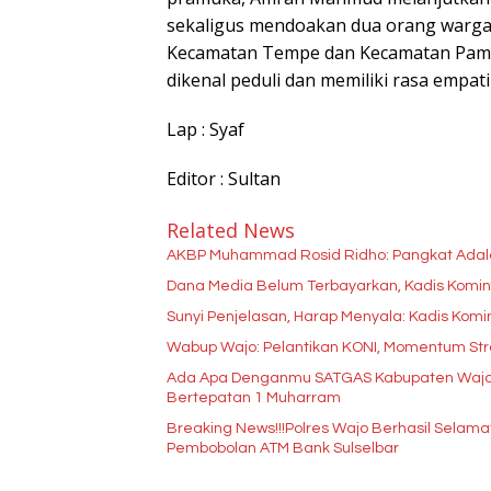
sekaligus mendoakan dua orang wargany
Kecamatan Tempe dan Kecamatan Pamm
dikenal peduli dan memiliki rasa empati
Lap : Syaf
Editor : Sultan
Related News
AKBP Muhammad Rosid Ridho: Pangkat Ada
Dana Media Belum Terbayarkan, Kadis Kominfo
Sunyi Penjelasan, Harap Menyala: Kadis Kom
Wabup Wajo: Pelantikan KONI, Momentum Str
Ada Apa Denganmu SATGAS Kabupaten Wajo??
Bertepatan 1 Muharram
Breaking News!!!Polres Wajo Berhasil Selama
Pembobolan ATM Bank Sulselbar