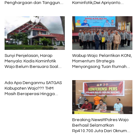
Penghargaan dan Tanggung
Kominfotik,Dwi Apriyanto
Jawab
Diminta Angkat Bicara
Sunyi Penjelasan, Harap
Wabup Wajo: Pelantikan KONI,
Menyala: Kadis Kominfotik
Momentum Strategis
Wajo Belum Bersuara Soal
Menyongsong Tuan Rumah
Pembayaran Media
Porprov Sulsel
Ada Apa Denganmu SATGAS
Kabupaten Wajo??? THM
Masih Beroperasi Hingga
Pukul 01.40 WITA, Bertepatan
1 Muharram
Breaking News!!!Polres Wajo
Berhasil Selamatkan
Rp410.700 Juta Dari Oknum
Security Pelaku Pembobolan