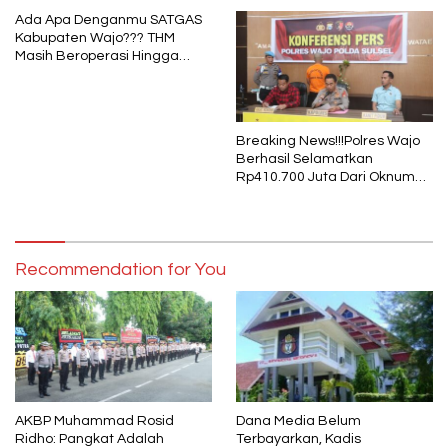
Ada Apa Denganmu SATGAS
Kabupaten Wajo??? THM
Masih Beroperasi Hingga
Pukul 01.40 WITA, Bertepatan
1 Muharram
Breaking News!!!Polres Wajo
Berhasil Selamatkan
Rp410.700 Juta Dari Oknum
Security Pelaku Pembobolan
ATM Bank Sulselbar
Recommendation for You
AKBP Muhammad Rosid
Dana Media Belum
Ridho: Pangkat Adalah
Terbayarkan, Kadis