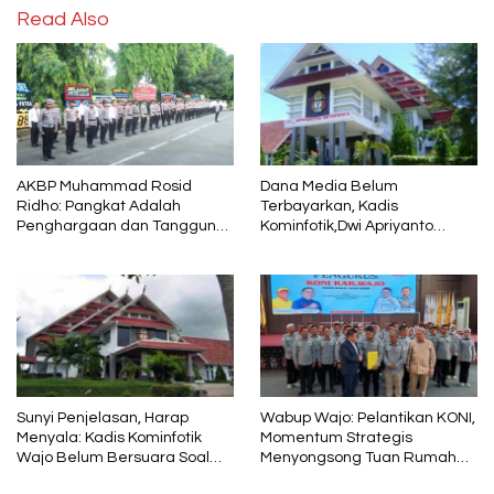
Read Also
AKBP Muhammad Rosid
Dana Media Belum
Ridho: Pangkat Adalah
Terbayarkan, Kadis
Penghargaan dan Tanggung
Kominfotik,Dwi Apriyanto
Jawab
Diminta Angkat Bicara
Sunyi Penjelasan, Harap
Wabup Wajo: Pelantikan KONI,
Menyala: Kadis Kominfotik
Momentum Strategis
Wajo Belum Bersuara Soal
Menyongsong Tuan Rumah
Pembayaran Media
Porprov Sulsel