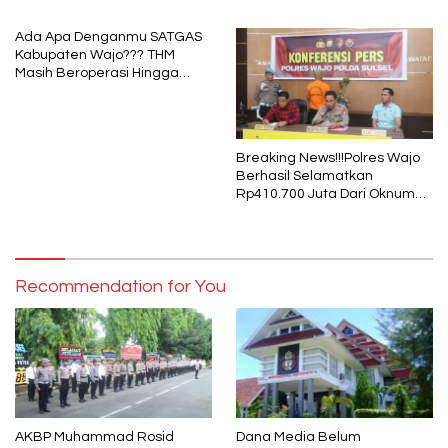
Pembayaran Media
Porprov Sulsel
Ada Apa Denganmu SATGAS
Kabupaten Wajo??? THM
Masih Beroperasi Hingga
Pukul 01.40 WITA, Bertepatan
1 Muharram
Breaking News!!!Polres Wajo
Berhasil Selamatkan
Rp410.700 Juta Dari Oknum
Security Pelaku Pembobolan
ATM Bank Sulselbar
Recommendation for You
AKBP Muhammad Rosid
Dana Media Belum