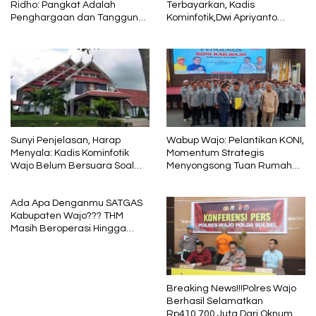
Ridho: Pangkat Adalah
Terbayarkan, Kadis
Penghargaan dan Tanggung
Kominfotik,Dwi Apriyanto
Jawab
Diminta Angkat Bicara
Sunyi Penjelasan, Harap
Wabup Wajo: Pelantikan KONI,
Menyala: Kadis Kominfotik
Momentum Strategis
Wajo Belum Bersuara Soal
Menyongsong Tuan Rumah
Pembayaran Media
Porprov Sulsel
Ada Apa Denganmu SATGAS
Kabupaten Wajo??? THM
Masih Beroperasi Hingga
Pukul 01.40 WITA, Bertepatan
1 Muharram
Breaking News!!!Polres Wajo
Berhasil Selamatkan
Rp410.700 Juta Dari Oknum