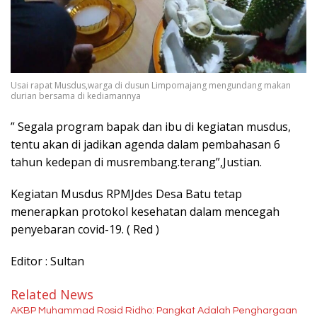
Usai rapat Musdus,warga di dusun Limpomajang mengundang makan
durian bersama di kediamannya
” Segala program bapak dan ibu di kegiatan musdus,
tentu akan di jadikan agenda dalam pembahasan 6
tahun kedepan di musrembang.terang”,Justian.
Kegiatan Musdus RPMJdes Desa Batu tetap
menerapkan protokol kesehatan dalam mencegah
penyebaran covid-19. ( Red )
Editor : Sultan
Related News
AKBP Muhammad Rosid Ridho: Pangkat Adalah Penghargaan