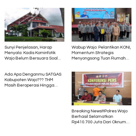
Jawab
Diminta Angkat Bicara
Sunyi Penjelasan, Harap
Wabup Wajo: Pelantikan KONI,
Menyala: Kadis Kominfotik
Momentum Strategis
Wajo Belum Bersuara Soal
Menyongsong Tuan Rumah
Pembayaran Media
Porprov Sulsel
Ada Apa Denganmu SATGAS
Kabupaten Wajo??? THM
Masih Beroperasi Hingga
Pukul 01.40 WITA, Bertepatan
1 Muharram
Breaking News!!!Polres Wajo
Berhasil Selamatkan
Rp410.700 Juta Dari Oknum
Security Pelaku Pembobolan
ATM Bank Sulselbar