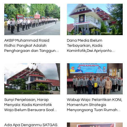
AKBP Muhammad Rosid
Dana Media Belum
Ridho: Pangkat Adalah
Terbayarkan, Kadis
Penghargaan dan Tanggung
Kominfotik,Dwi Apriyanto
Jawab
Diminta Angkat Bicara
Sunyi Penjelasan, Harap
Wabup Wajo: Pelantikan KONI,
Menyala: Kadis Kominfotik
Momentum Strategis
Wajo Belum Bersuara Soal
Menyongsong Tuan Rumah
Pembayaran Media
Porprov Sulsel
Ada Apa Denganmu SATGAS