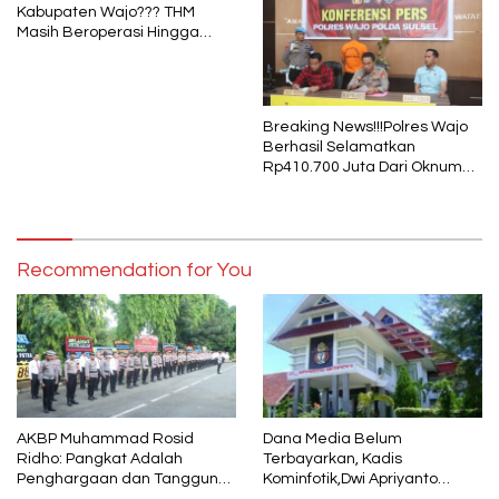
Kabupaten Wajo??? THM
Masih Beroperasi Hingga
Pukul 01.40 WITA, Bertepatan
1 Muharram
Breaking News!!!Polres Wajo
Berhasil Selamatkan
Rp410.700 Juta Dari Oknum
Security Pelaku Pembobolan
ATM Bank Sulselbar
Recommendation for You
AKBP Muhammad Rosid
Dana Media Belum
Ridho: Pangkat Adalah
Terbayarkan, Kadis
Penghargaan dan Tanggung
Kominfotik,Dwi Apriyanto