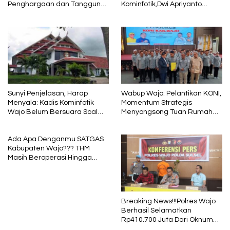
Penghargaan dan Tanggung
Kominfotik,Dwi Apriyanto
Jawab
Diminta Angkat Bicara
Sunyi Penjelasan, Harap
Wabup Wajo: Pelantikan KONI,
Menyala: Kadis Kominfotik
Momentum Strategis
Wajo Belum Bersuara Soal
Menyongsong Tuan Rumah
Pembayaran Media
Porprov Sulsel
Ada Apa Denganmu SATGAS
Kabupaten Wajo??? THM
Masih Beroperasi Hingga
Pukul 01.40 WITA, Bertepatan
1 Muharram
Breaking News!!!Polres Wajo
Berhasil Selamatkan
Rp410.700 Juta Dari Oknum
Security Pelaku Pembobolan