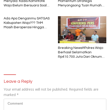
Menyala: Kadis Kominfotik
Momentum Strategis
Wajo Belum Bersuara Soal
Menyongsong Tuan Rumah
Pembayaran Media
Porprov Sulsel
Ada Apa Denganmu SATGAS
Kabupaten Wajo??? THM
Masih Beroperasi Hingga
Pukul 01.40 WITA, Bertepatan
1 Muharram
Breaking News!!!Polres Wajo
Berhasil Selamatkan
Rp410.700 Juta Dari Oknum
Security Pelaku Pembobolan
ATM Bank Sulselbar
Leave a Reply
Your email address will not be published.
Required fields are
marked
*