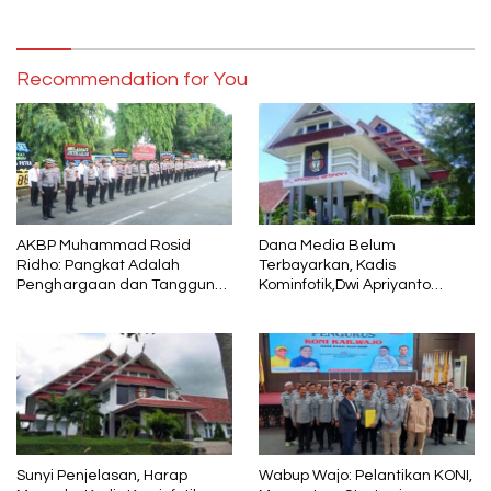
ATM Bank Sulselbar
Recommendation for You
AKBP Muhammad Rosid
Dana Media Belum
Ridho: Pangkat Adalah
Terbayarkan, Kadis
Penghargaan dan Tanggung
Kominfotik,Dwi Apriyanto
Jawab
Diminta Angkat Bicara
Sunyi Penjelasan, Harap
Wabup Wajo: Pelantikan KONI,