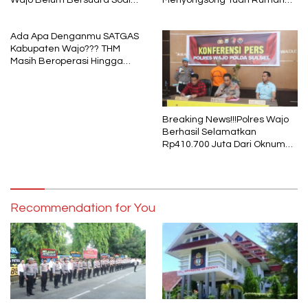
Wajo Belum Bersuara Soal
Menyongsong Tuan Rumah
Pembayaran Media
Porprov Sulsel
Ada Apa Denganmu SATGAS
Kabupaten Wajo??? THM
Masih Beroperasi Hingga
Pukul 01.40 WITA, Bertepatan
1 Muharram
Breaking News!!!Polres Wajo
Berhasil Selamatkan
Rp410.700 Juta Dari Oknum
Security Pelaku Pembobolan
ATM Bank Sulselbar
Recommendation for You