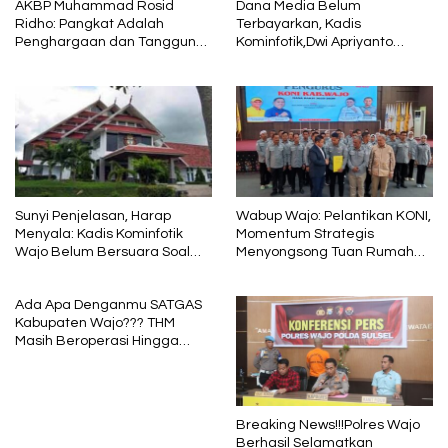
AKBP Muhammad Rosid
Dana Media Belum
Ridho: Pangkat Adalah
Terbayarkan, Kadis
Penghargaan dan Tanggung
Kominfotik,Dwi Apriyanto
Jawab
Diminta Angkat Bicara
Sunyi Penjelasan, Harap
Wabup Wajo: Pelantikan KONI,
Menyala: Kadis Kominfotik
Momentum Strategis
Wajo Belum Bersuara Soal
Menyongsong Tuan Rumah
Pembayaran Media
Porprov Sulsel
Ada Apa Denganmu SATGAS
Kabupaten Wajo??? THM
Masih Beroperasi Hingga
Pukul 01.40 WITA, Bertepatan
1 Muharram
Breaking News!!!Polres Wajo
Berhasil Selamatkan