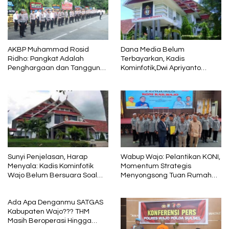
AKBP Muhammad Rosid
Dana Media Belum
Ridho: Pangkat Adalah
Terbayarkan, Kadis
Penghargaan dan Tanggung
Kominfotik,Dwi Apriyanto
Jawab
Diminta Angkat Bicara
Sunyi Penjelasan, Harap
Wabup Wajo: Pelantikan KONI,
Menyala: Kadis Kominfotik
Momentum Strategis
Wajo Belum Bersuara Soal
Menyongsong Tuan Rumah
Pembayaran Media
Porprov Sulsel
Ada Apa Denganmu SATGAS
Kabupaten Wajo??? THM
Masih Beroperasi Hingga