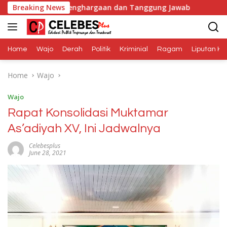
Skip
dalah Penghargaan dan Tanggung Jawab
Breaking News
Dana Media B
to
content
Home
Wajo
Derah
Politik
Kriminial
Ragam
Liputan Kh
Home
Wajo
Wajo
Rapat Konsolidasi Muktamar
As’adiyah XV, Ini Jadwalnya
Celebesplus
June 28, 2021