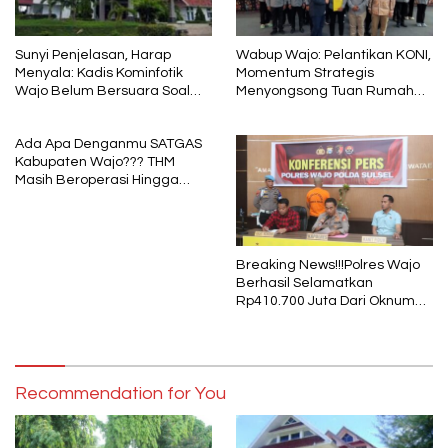
Sunyi Penjelasan, Harap
Wabup Wajo: Pelantikan KONI,
Menyala: Kadis Kominfotik
Momentum Strategis
Wajo Belum Bersuara Soal
Menyongsong Tuan Rumah
Pembayaran Media
Porprov Sulsel
Ada Apa Denganmu SATGAS
Kabupaten Wajo??? THM
Masih Beroperasi Hingga
Pukul 01.40 WITA, Bertepatan
1 Muharram
Breaking News!!!Polres Wajo
Berhasil Selamatkan
Rp410.700 Juta Dari Oknum
Security Pelaku Pembobolan
ATM Bank Sulselbar
Recommendation for You