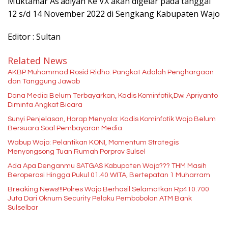
Muktamar As’adiyah Ke VX akan digelar pada tanggal
12 s/d 14 November 2022 di Sengkang Kabupaten Wajo
Editor : Sultan
Related News
AKBP Muhammad Rosid Ridho: Pangkat Adalah Penghargaan
dan Tanggung Jawab
Dana Media Belum Terbayarkan, Kadis Kominfotik,Dwi Apriyanto
Diminta Angkat Bicara
Sunyi Penjelasan, Harap Menyala: Kadis Kominfotik Wajo Belum
Bersuara Soal Pembayaran Media
Wabup Wajo: Pelantikan KONI, Momentum Strategis
Menyongsong Tuan Rumah Porprov Sulsel
Ada Apa Denganmu SATGAS Kabupaten Wajo??? THM Masih
Beroperasi Hingga Pukul 01.40 WITA, Bertepatan 1 Muharram
Breaking News!!!Polres Wajo Berhasil Selamatkan Rp410.700
Juta Dari Oknum Security Pelaku Pembobolan ATM Bank
Sulselbar