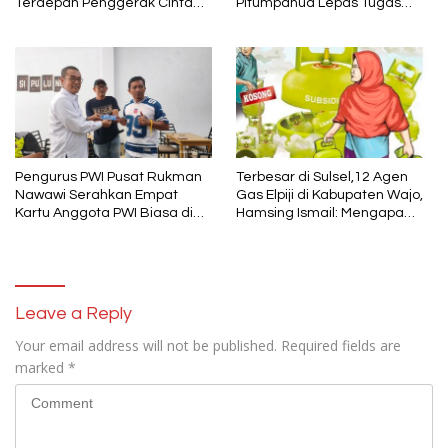
Terdepan Penggerak Cinta
Pitumpanua Lepas Tugas
Lingkungan
Kapolsek melalui Acara
Silaturahmi
Pengurus PWI Pusat Rukman
Terbesar di Sulsel,12 Agen
Nawawi Serahkan Empat
Gas Elpiji di Kabupaten Wajo,
Kartu Anggota PWI Biasa di
Hamsing Ismail: Mengapa
Kabupaten Wajo
Gas Elpiji Bisa Langka?
Leave a Reply
Your email address will not be published.
Required fields are
marked
*