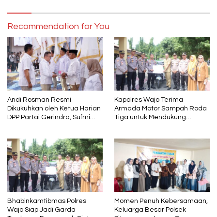
Recommendation for You
Andi Rosman Resmi
Kapolres Wajo Terima
Dikukuhkan oleh Ketua Harian
Armada Motor Sampah Roda
DPP Partai Gerindra, Sufmi
Tiga untuk Mendukung
Dasco Ahmad Sebagai Ketua
Gerakan PISOTA’
DPC Gerindra Wajo
Bhabinkamtibmas Polres
Momen Penuh Kebersamaan,
Wajo Siap Jadi Garda
Keluarga Besar Polsek