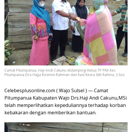
Camat Pitumpanua, Haji Andi Cakunu didampingi Ketua TP PKK Kec.
Pitumpanua Dra Hajja Rosmini Rahman dan Kasi Kesra Sitti Rahma, S.Sos
Celebesplusonline.com ( Wajo Sulsel ) — Camat
Pitumpanua Kabupaten Wajo Drs.Haji Andi Cakunu,MSi
telah memperlihatkan kepeduliannya terhadap korban
kebakaran dengan memberikan bantuan.