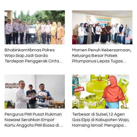
Dasco Ahmad Sebagai Ketua
Gerakan PISOTA’
DPC Gerindra Wajo
Bhabinkamtibmas Polres
Momen Penuh Kebersamaan,
Wajo Siap Jadi Garda
Keluarga Besar Polsek
Terdepan Penggerak Cinta
Pitumpanua Lepas Tugas
Lingkungan
Kapolsek melalui Acara
Silaturahmi
Pengurus PWI Pusat Rukman
Terbesar di Sulsel,12 Agen
Nawawi Serahkan Empat
Gas Elpiji di Kabupaten Wajo,
Kartu Anggota PWI Biasa di
Hamsing Ismail: Mengapa
Kabupaten Wajo
Gas Elpiji Bisa Langka?