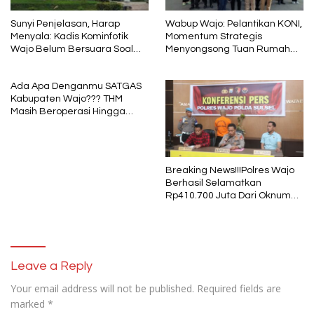
Sunyi Penjelasan, Harap
Wabup Wajo: Pelantikan KONI,
Menyala: Kadis Kominfotik
Momentum Strategis
Wajo Belum Bersuara Soal
Menyongsong Tuan Rumah
Pembayaran Media
Porprov Sulsel
Ada Apa Denganmu SATGAS
Kabupaten Wajo??? THM
Masih Beroperasi Hingga
Pukul 01.40 WITA, Bertepatan
1 Muharram
Breaking News!!!Polres Wajo
Berhasil Selamatkan
Rp410.700 Juta Dari Oknum
Security Pelaku Pembobolan
ATM Bank Sulselbar
Leave a Reply
Your email address will not be published.
Required fields are
marked
*