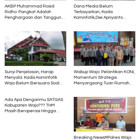
AKBP Muhammad Rosid
Dana Media Belum
Ridho: Pangkat Adalah
Terbayarkan, Kadis
Penghargaan dan Tanggung
Kominfotik,Dwi Apriyanto
Jawab
Diminta Angkat Bicara
Sunyi Penjelasan, Harap
Wabup Wajo: Pelantikan KONI,
Menyala: Kadis Kominfotik
Momentum Strategis
Wajo Belum Bersuara Soal
Menyongsong Tuan Rumah
Pembayaran Media
Porprov Sulsel
Ada Apa Denganmu SATGAS
Kabupaten Wajo??? THM
Masih Beroperasi Hingga
Pukul 01.40 WITA, Bertepatan
1 Muharram
Breaking News!!!Polres Wajo