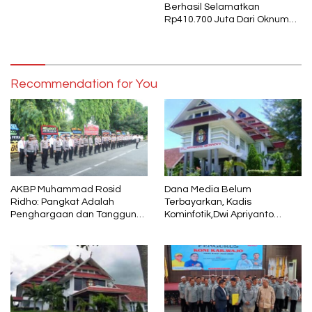
Berhasil Selamatkan
Rp410.700 Juta Dari Oknum
Security Pelaku Pembobolan
ATM Bank Sulselbar
Recommendation for You
AKBP Muhammad Rosid
Dana Media Belum
Ridho: Pangkat Adalah
Terbayarkan, Kadis
Penghargaan dan Tanggung
Kominfotik,Dwi Apriyanto
Jawab
Diminta Angkat Bicara