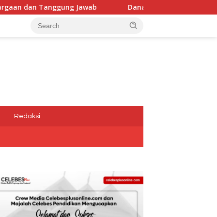
awab
Dana Media Belum Terbayarkan, Kadis Kominfotik
a
Redaksi