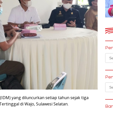
Pen
Sear
for:
Pen
Sear
for:
(IDM) yang diluncurkan setiap tahun sejak tiga
Tertinggal di Wajo, Sulawesi Selatan.
Ban