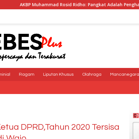
 Rosid Ridho: Pangkat Adalah Penghargaan dan Tanggung J
minial
Ragam
Liputan Khusus
Olahraga
Mancanegar
 Ketua DPRD,Tahun 2020 Tersisa
di Wajo