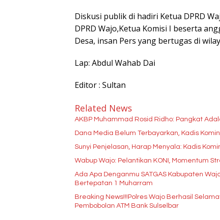
Diskusi publik di hadiri Ketua DPRD Waj
DPRD Wajo,Ketua Komisi I beserta an
Desa, insan Pers yang bertugas di wila
Lap: Abdul Wahab Dai
Editor : Sultan
Related News
AKBP Muhammad Rosid Ridho: Pangkat Ada
Dana Media Belum Terbayarkan, Kadis Kominfo
Sunyi Penjelasan, Harap Menyala: Kadis Kom
Wabup Wajo: Pelantikan KONI, Momentum Str
Ada Apa Denganmu SATGAS Kabupaten Wajo??
Bertepatan 1 Muharram
Breaking News!!!Polres Wajo Berhasil Selama
Pembobolan ATM Bank Sulselbar