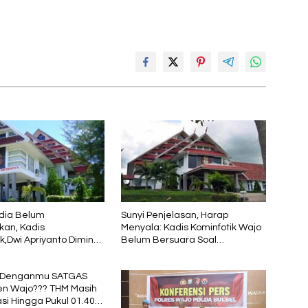
dia Belum
Sunyi Penjelasan, Harap
kan, Kadis
Menyala: Kadis Kominfotik Wajo
k,Dwi Apriyanto Diminta
Belum Bersuara Soal
icara
Pembayaran Media
 Denganmu SATGAS
n Wajo??? THM Masih
si Hingga Pukul 01.40