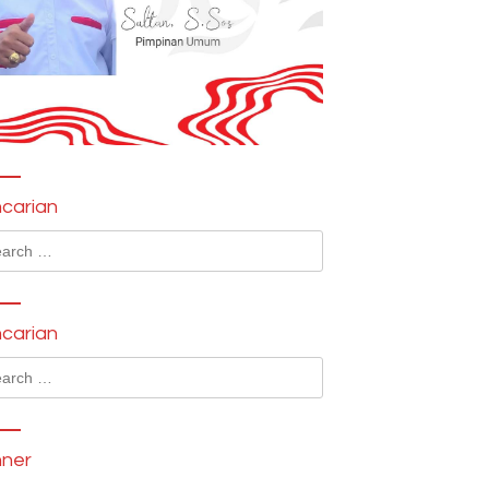
carian
ch
carian
ch
ner