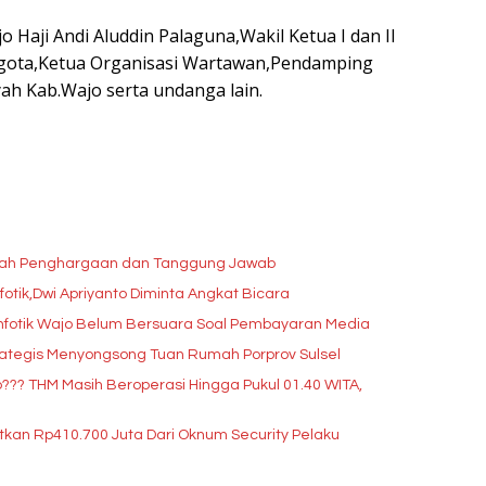
o Haji Andi Aluddin Palaguna,Wakil Ketua I dan II
ggota,Ketua Organisasi Wartawan,Pendamping
yah Kab.Wajo serta undanga lain.
lah Penghargaan dan Tanggung Jawab
tik,Dwi Apriyanto Diminta Angkat Bicara
infotik Wajo Belum Bersuara Soal Pembayaran Media
ategis Menyongsong Tuan Rumah Porprov Sulsel
? THM Masih Beroperasi Hingga Pukul 01.40 WITA,
tkan Rp410.700 Juta Dari Oknum Security Pelaku