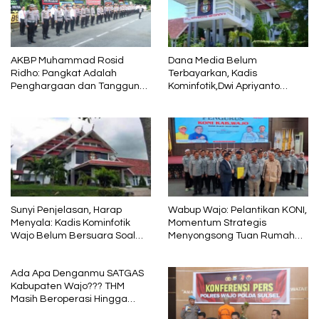
AKBP Muhammad Rosid
Dana Media Belum
Ridho: Pangkat Adalah
Terbayarkan, Kadis
Penghargaan dan Tanggung
Kominfotik,Dwi Apriyanto
Jawab
Diminta Angkat Bicara
Sunyi Penjelasan, Harap
Wabup Wajo: Pelantikan KONI,
Menyala: Kadis Kominfotik
Momentum Strategis
Wajo Belum Bersuara Soal
Menyongsong Tuan Rumah
Pembayaran Media
Porprov Sulsel
Ada Apa Denganmu SATGAS
Kabupaten Wajo??? THM
Masih Beroperasi Hingga
Pukul 01.40 WITA, Bertepatan