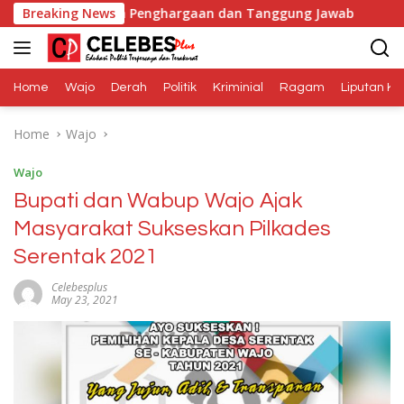
Skip
 Adalah Penghargaan dan Tanggung Jawab
Breaking News
Dana Media
to
content
Home
Wajo
Derah
Politik
Kriminial
Ragam
Liputan Kh
Home
Wajo
Wajo
Bupati dan Wabup Wajo Ajak
Masyarakat Sukseskan Pilkades
Serentak 2021
Celebesplus
May 23, 2021