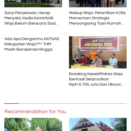
Sunyi Penjelasan, Harap
Wabup Wajo: Pelantikan KONI,
Menyala: Kadis Kominfotik
Momentum Strategis
Wajo Belum Bersuara Soal
Menyongsong Tuan Rumah
Pembayaran Media
Porprov Sulsel
Ada Apa Denganmu SATGAS
Kabupaten Wajo??? THM
Masih Beroperasi Hingga
Pukul 01.40 WITA, Bertepatan
1 Muharram
Breaking News!!!Polres Wajo
Berhasil Selamatkan
Rp410.700 Juta Dari Oknum
Security Pelaku Pembobolan
ATM Bank Sulselbar
Recommendation for You