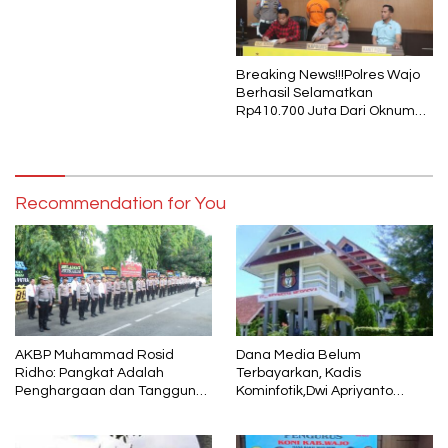
Pukul 01.40 WITA, Bertepatan
1 Muharram
Breaking News!!!Polres Wajo
Berhasil Selamatkan
Rp410.700 Juta Dari Oknum
Security Pelaku Pembobolan
ATM Bank Sulselbar
Recommendation for You
AKBP Muhammad Rosid
Dana Media Belum
Ridho: Pangkat Adalah
Terbayarkan, Kadis
Penghargaan dan Tanggung
Kominfotik,Dwi Apriyanto
Jawab
Diminta Angkat Bicara