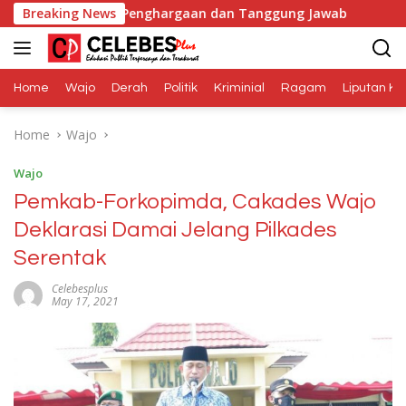
Skip
Adalah Penghargaan dan Tanggung Jawab
Breaking News
Dana Media B
to
content
Home
Wajo
Derah
Politik
Kriminial
Ragam
Liputan Kh
Home
Wajo
Wajo
Pemkab-Forkopimda, Cakades Wajo
Deklarasi Damai Jelang Pilkades
Serentak
Celebesplus
May 17, 2021