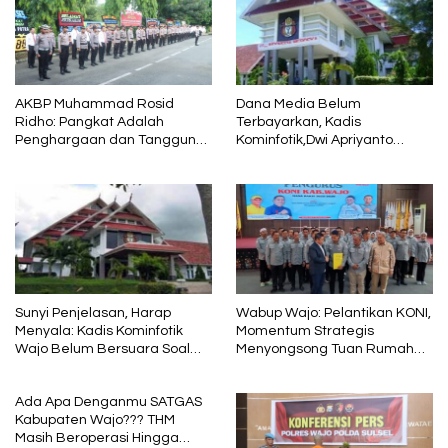
AKBP Muhammad Rosid
Dana Media Belum
Ridho: Pangkat Adalah
Terbayarkan, Kadis
Penghargaan dan Tanggung
Kominfotik,Dwi Apriyanto
Jawab
Diminta Angkat Bicara
Sunyi Penjelasan, Harap
Wabup Wajo: Pelantikan KONI,
Menyala: Kadis Kominfotik
Momentum Strategis
Wajo Belum Bersuara Soal
Menyongsong Tuan Rumah
Pembayaran Media
Porprov Sulsel
Ada Apa Denganmu SATGAS
Kabupaten Wajo??? THM
Masih Beroperasi Hingga