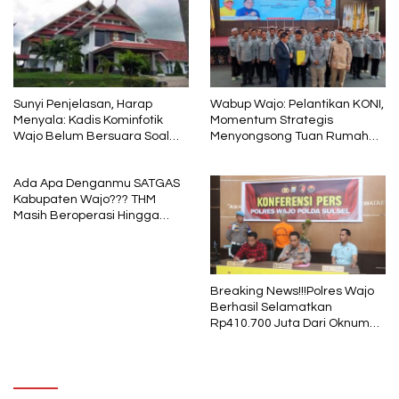
Sunyi Penjelasan, Harap
Wabup Wajo: Pelantikan KONI,
Menyala: Kadis Kominfotik
Momentum Strategis
Wajo Belum Bersuara Soal
Menyongsong Tuan Rumah
Pembayaran Media
Porprov Sulsel
Ada Apa Denganmu SATGAS
Kabupaten Wajo??? THM
Masih Beroperasi Hingga
Pukul 01.40 WITA, Bertepatan
1 Muharram
Breaking News!!!Polres Wajo
Berhasil Selamatkan
Rp410.700 Juta Dari Oknum
Security Pelaku Pembobolan
ATM Bank Sulselbar