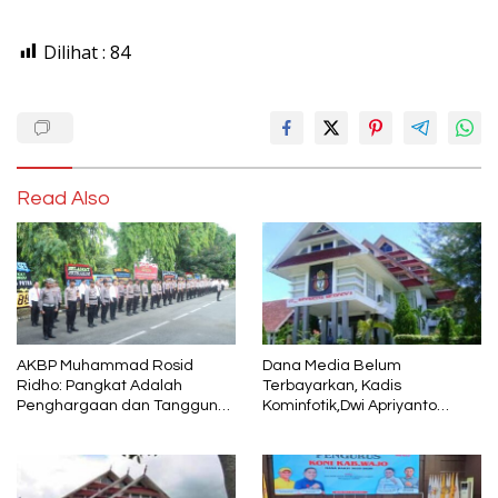
Dilihat :
84
Read Also
AKBP Muhammad Rosid
Dana Media Belum
Ridho: Pangkat Adalah
Terbayarkan, Kadis
Penghargaan dan Tanggung
Kominfotik,Dwi Apriyanto
Jawab
Diminta Angkat Bicara