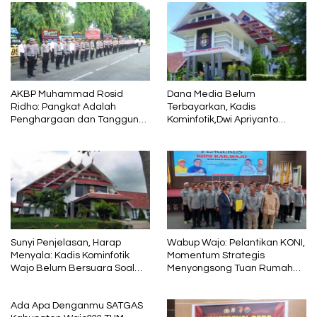
AKBP Muhammad Rosid
Dana Media Belum
Ridho: Pangkat Adalah
Terbayarkan, Kadis
Penghargaan dan Tanggung
Kominfotik,Dwi Apriyanto
Jawab
Diminta Angkat Bicara
Sunyi Penjelasan, Harap
Wabup Wajo: Pelantikan KONI,
Menyala: Kadis Kominfotik
Momentum Strategis
Wajo Belum Bersuara Soal
Menyongsong Tuan Rumah
Pembayaran Media
Porprov Sulsel
Ada Apa Denganmu SATGAS