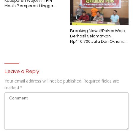
Kabupaten Wajo??? THM
Masih Beroperasi Hingga
Pukul 01.40 WITA, Bertepatan
1 Muharram
Breaking News!!!Polres Wajo
Berhasil Selamatkan
Rp410.700 Juta Dari Oknum
Security Pelaku Pembobolan
ATM Bank Sulselbar
Leave a Reply
Your email address will not be published.
Required fields are
marked
*