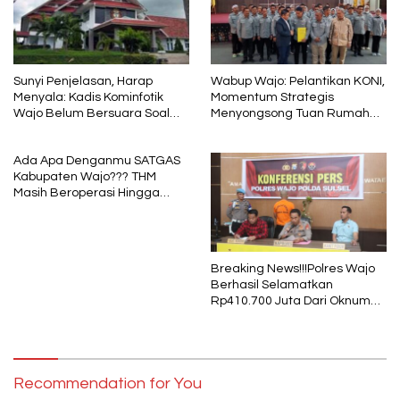
Sunyi Penjelasan, Harap
Wabup Wajo: Pelantikan KONI,
Menyala: Kadis Kominfotik
Momentum Strategis
Wajo Belum Bersuara Soal
Menyongsong Tuan Rumah
Pembayaran Media
Porprov Sulsel
Ada Apa Denganmu SATGAS
Kabupaten Wajo??? THM
Masih Beroperasi Hingga
Pukul 01.40 WITA, Bertepatan
1 Muharram
Breaking News!!!Polres Wajo
Berhasil Selamatkan
Rp410.700 Juta Dari Oknum
Security Pelaku Pembobolan
ATM Bank Sulselbar
Recommendation for You