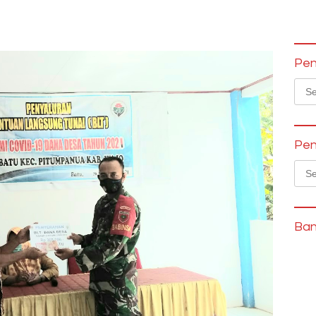
Pen
Sear
for:
Pen
Sear
for:
Ban