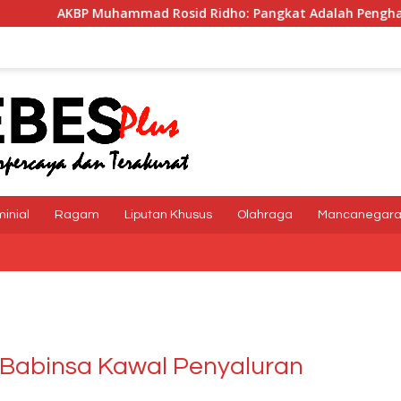
d Rosid Ridho: Pangkat Adalah Penghargaan dan Tanggung 
minial
Ragam
Liputan Khusus
Olahraga
Mancanegar
Babinsa Kawal Penyaluran