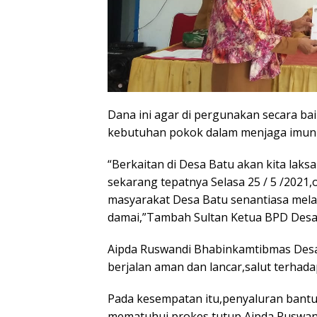
Dana ini agar di pergunakan secara ba
kebutuhan pokok dalam menjaga imunita
“Berkaitan di Desa Batu akan kita laks
sekarang tepatnya Selasa 25 / 5 /2021
masyarakat Desa Batu senantiasa mela
damai,”Tambah Sultan Ketua BPD Desa
Aipda Ruswandi Bhabinkamtibmas Des
berjalan aman dan lancar,salut terhad
Pada kesempatan itu,penyaluran bantu
mematuhui prokes,tutup Aipda Ruswan