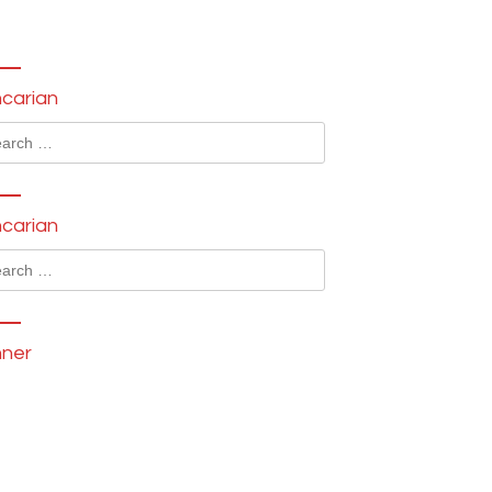
carian
ch
carian
ch
ner