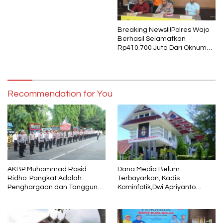
1 Muharram
Breaking News!!!Polres Wajo
Berhasil Selamatkan
Rp410.700 Juta Dari Oknum
Security Pelaku Pembobolan
ATM Bank Sulselbar
Recommendation for You
AKBP Muhammad Rosid
Dana Media Belum
Ridho: Pangkat Adalah
Terbayarkan, Kadis
Penghargaan dan Tanggung
Kominfotik,Dwi Apriyanto
Jawab
Diminta Angkat Bicara