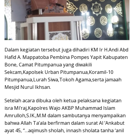
Dalam kegiatan tersebut juga dihadiri KM Ir H.Andi Abd
Hafid A. Mappatoba Pembina Pompes Yapit Kabupaten
Bone, Camat Pitumpanua yang diwakili
Sekcam,Kapolsek Urban Pitumpanua,Koramil-10
Pitumpanua,Lurah Siwa,Tokoh Agama,serta jamaah
Mesjid Nurul Ikhsan.
Setelah acara dibuka oleh ketua pelaksana kegiatan
isra Mi’raj,Kapolres Wajo AKBP Muhammad Islam
Amrulloh,S.IK.,M.M dalam sambutanya menyampaikan
bahwa Allah Ta’ala berfirman dalam surat Al ’Ankabut
ayat 45, “…aqimush sholah, innash sholata tanha ‘anil