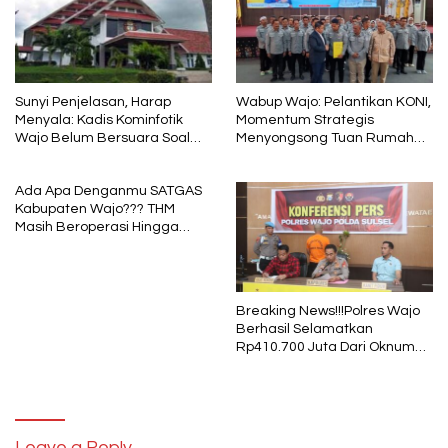
Sunyi Penjelasan, Harap
Wabup Wajo: Pelantikan KONI,
Menyala: Kadis Kominfotik
Momentum Strategis
Wajo Belum Bersuara Soal
Menyongsong Tuan Rumah
Pembayaran Media
Porprov Sulsel
Ada Apa Denganmu SATGAS
Kabupaten Wajo??? THM
Masih Beroperasi Hingga
Pukul 01.40 WITA, Bertepatan
1 Muharram
Breaking News!!!Polres Wajo
Berhasil Selamatkan
Rp410.700 Juta Dari Oknum
Security Pelaku Pembobolan
ATM Bank Sulselbar
Leave a Reply