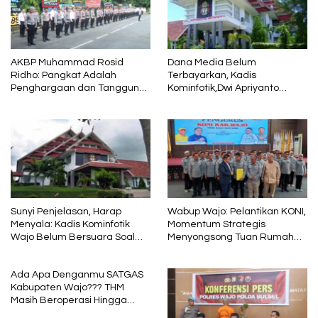
AKBP Muhammad Rosid
Dana Media Belum
Ridho: Pangkat Adalah
Terbayarkan, Kadis
Penghargaan dan Tanggung
Kominfotik,Dwi Apriyanto
Jawab
Diminta Angkat Bicara
Sunyi Penjelasan, Harap
Wabup Wajo: Pelantikan KONI,
Menyala: Kadis Kominfotik
Momentum Strategis
Wajo Belum Bersuara Soal
Menyongsong Tuan Rumah
Pembayaran Media
Porprov Sulsel
Ada Apa Denganmu SATGAS
Kabupaten Wajo??? THM
Masih Beroperasi Hingga
Pukul 01.40 WITA, Bertepatan