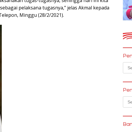
laksanakan tugas-tugasnya, sehingga hari ini kita
ebagai pelaksana tugasnya,” jelas Akmal kepada
Telepon, Minggu (28/2/2021).
Pen
Sear
for:
Pen
Sear
for:
Ban