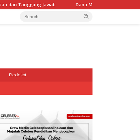
Jawab
Dana Media Belum Terbayarkan, Kadis Kominfoti
a
Redaksi