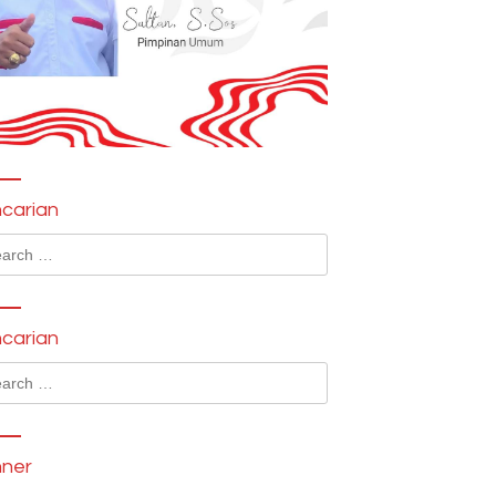
carian
ch
carian
ch
ner