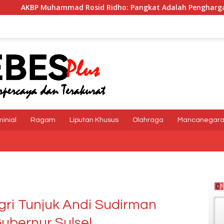
d Rosid Ridho: Pangkat Adalah Penghargaan dan Tanggung 
minial
Ragam
Liputan Khusus
Olahraga
Mancanegar
gri Tunjuk Andi Sudirman
ubernur Sulsel