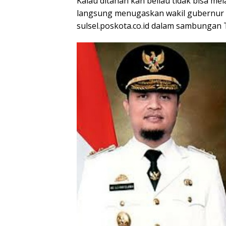
Kalau ditahan kan beliau tidak bisa me
langsung menugaskan wakil gubernur s
sulsel.poskota.co.id dalam sambungan 