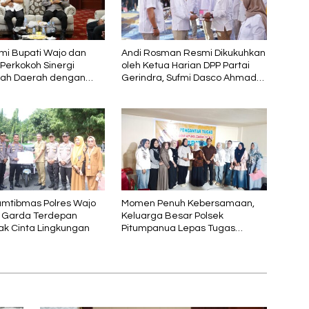
hmi Bupati Wajo dan
Andi Rosman Resmi Dikukuhkan
 Perkokoh Sinergi
oleh Ketua Harian DPP Partai
tah Daerah dengan
Gerindra, Sufmi Dasco Ahmad
Sebagai Ketua DPC Gerindra
Wajo
mtibmas Polres Wajo
Momen Penuh Kebersamaan,
i Garda Terdepan
Keluarga Besar Polsek
k Cinta Lingkungan
Pitumpanua Lepas Tugas
Kapolsek melalui Acara
Silaturahmi