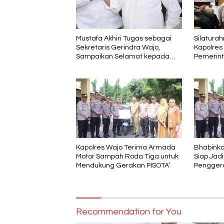
Mustafa Akhiri Tugas sebagai
Silatura
Sekretaris Gerindra Wajo,
Kapolres
Sampaikan Selamat kepada
Pemerin
Andi Rosman dan Terima Kasih
Polri
kepada AIA
Kapolres Wajo Terima Armada
Bhabinka
Motor Sampah Roda Tiga untuk
Siap Jad
Mendukung Gerakan PISOTA’
Penggera
Recommendation for You