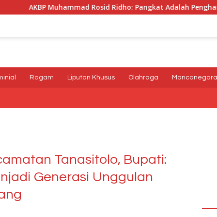
Rosid Ridho: Pangkat Adalah Penghargaan dan Tanggung Jaw
minial
Ragam
Liputan Khusus
Olahraga
Mancanegar
matan Tanasitolo, Bupati:
enjadi Generasi Unggulan
tang