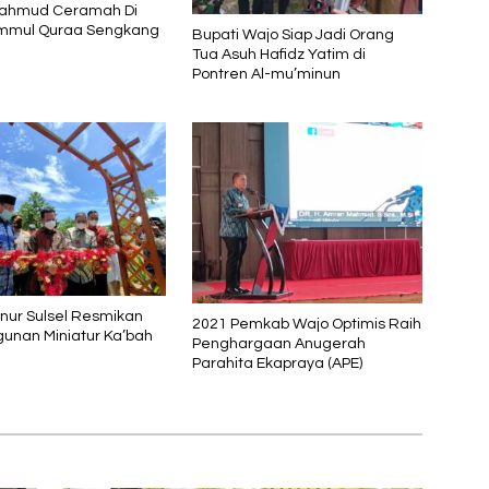
ahmud Ceramah Di
Ummul Quraa Sengkang
Bupati Wajo Siap Jadi Orang
Tua Asuh Hafidz Yatim di
Pontren Al-mu’minun
rnur Sulsel Resmikan
2021 Pemkab Wajo Optimis Raih
nan Miniatur Ka’bah
Penghargaan Anugerah
Parahita Ekapraya (APE)