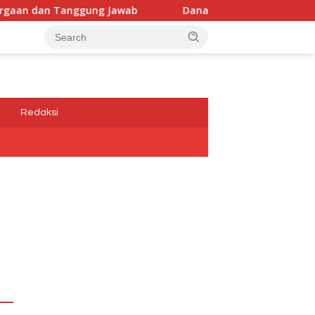
ab
Dana Media Belum Terbayarkan, Kadis Kominfotik,D
a
Redaksi