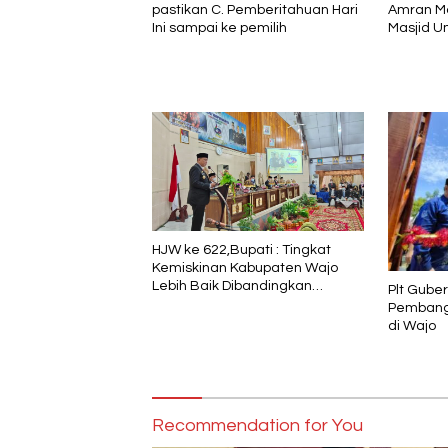
pastikan C. Pemberitahuan Hari
Amran M
Ini sampai ke pemilih
Masjid 
HJW ke 622,Bupati : Tingkat
Kemiskinan Kabupaten Wajo
Lebih Baik Dibandingkan
Plt Gube
Capaian Nasional dan Provinsi
Pembangu
Sulawesi Selatan
di Wajo
Recommendation for You