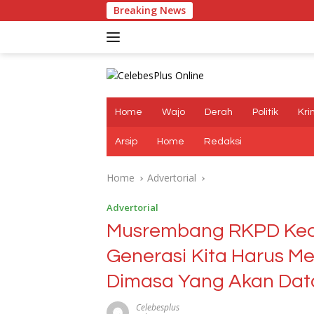
Skip
Breaking News
AKBP Muhammad 
to
content
Home
Wajo
Derah
Politik
Kri
Arsip
Home
Redaksi
Home
Advertorial
Advertorial
Musrembang RKPD Keca
Generasi Kita Harus M
Dimasa Yang Akan Da
Celebesplus