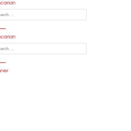
carian
ch
carian
ch
ner