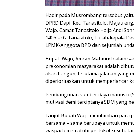
Hadir pada Musrembang tersebut yaitu
DPRD Dapil Kec. Tanasitolo, Majauleng
Wajo, Camat Tanasitolo Hajja Andi Sahr
1406 – 02 Tanasitolo, Lurah/kepala De
LPMK/Anggota BPD dan sejumlah unda
Bupati Wajo, Amran Mahmud dalam sa
prekonomian masyarakat adalah dibut
akan bangun, terutama jalanan yang 
diperioritaskan untuk memperlancar k
Pembangunan sumber daya manusia (SD
mutivasi demi terciptanya SDM yang ber
Lanjut Bupati Wajo memhimbau para pe
bersama – sama berupaya untuk memutu
waspada mematuhi protokol kesehatan