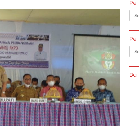
Pen
Sear
for:
Pen
Sear
for:
Ban