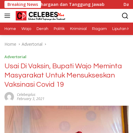
Skip
nghargaan dan Tanggung Jawab
Breaking News
Dana Media Belum Ter
to
content
Home
Wajo
Derah
Politik
Kriminial
Ragam
Liputan Kh
Home
Advertorial
Advertorial
Usai Di Vaksin, Bupati Wajo Meminta
Masyarakat Untuk Mensukseskan
Vaksinasi Covid 19
Celebesplus
February 3, 2021