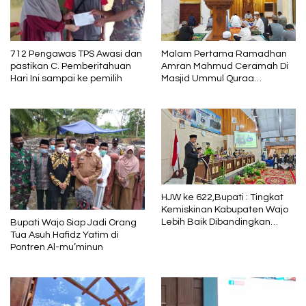
712 Pengawas TPS Awasi dan
Malam Pertama Ramadhan
pastikan C. Pemberitahuan
Amran Mahmud Ceramah Di
Hari Ini sampai ke pemilih
Masjid Ummul Quraa
Sengkang
HJW ke 622,Bupati : Tingkat
Kemiskinan Kabupaten Wajo
Lebih Baik Dibandingkan
Bupati Wajo Siap Jadi Orang
Capaian Nasional dan Provinsi
Tua Asuh Hafidz Yatim di
Sulawesi Selatan
Pontren Al-mu’minun