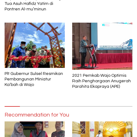
Capaian Nasional dan Provinsi
Tua Asuh Hafidz Yatim di
Sulawesi Selatan
Pontren Al-mu’minun
Plt Gubernur Sulsel Resmikan
2021 Pemkab Wajo Optimis
Pembangunan Miniatur
Raih Penghargaan Anugerah
Ka’bah di Wajo
Parahita Ekapraya (APE)
Recommendation for You