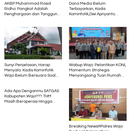
AKBP Muhammad Rosid
Dana Media Belum
Ridho: Pangkat Adalah
Terbayarkan, Kadis
Penghargaan dan Tanggung
Kominfotik,Dwi Apriyanto
Jawab
Diminta Angkat Bicara
Sunyi Penjelasan, Harap
Wabup Wajo: Pelantikan KONI,
Menyala: Kadis Kominfotik
Momentum Strategis
Wajo Belum Bersuara Soal
Menyongsong Tuan Rumah
Pembayaran Media
Porprov Sulsel
Ada Apa Denganmu SATGAS
Kabupaten Wajo??? THM
Masih Beroperasi Hingga
Pukul 01.40 WITA, Bertepatan
1 Muharram
Breaking News!!!Polres Wajo