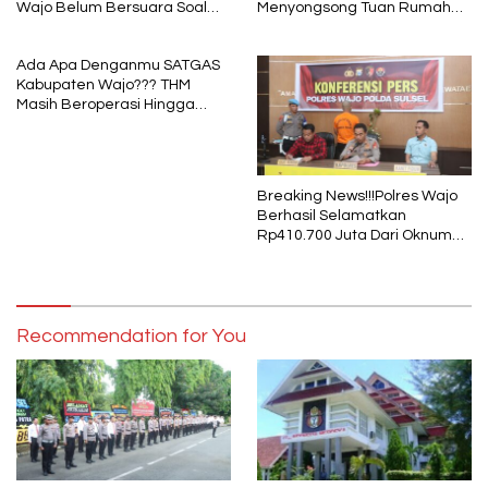
Wajo Belum Bersuara Soal
Menyongsong Tuan Rumah
Pembayaran Media
Porprov Sulsel
Ada Apa Denganmu SATGAS
Kabupaten Wajo??? THM
Masih Beroperasi Hingga
Pukul 01.40 WITA, Bertepatan
1 Muharram
Breaking News!!!Polres Wajo
Berhasil Selamatkan
Rp410.700 Juta Dari Oknum
Security Pelaku Pembobolan
ATM Bank Sulselbar
Recommendation for You